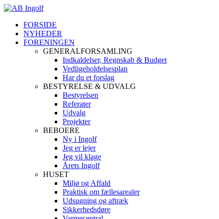
FORSIDE
NYHEDER
FORENINGEN
GENERALFORSAMLING
Indkaldelser, Regnskab & Budget
Vedligeholdelsesplan
Har du et forslag
BESTYRELSE & UDVALG
Bestyrelsen
Referater
Udvalg
Projekter
BEBOERE
Ny i Ingolf
Jeg er lejer
Jeg vil klage
Årets Ingolf
HUSET
Miljø og Affald
Praktisk om fællesarealer
Udsugning og aftræk
Sikkerhedsdøre
Varmecentral