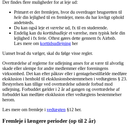
Der findes flere muligheder for at leje ud:
Primært er der fremlejen, hvor du overdrager brugsretten til
hele
din lejlighed til en fremlejer, mens du har lovligt ophold
andetsteds.
Du kan også leje et
værelse
ud, fx til en studerende.
Endelig kan du
korttidsudleje
et værelse, men typisk hele din
lejlighed i fx ferie. Oftest gøres dette gennem fx Airbnb.
Læs mere om
korttidsudlejning
her
Uanset hvad du vælger, skal du følge visse regler.
Overtrædelse af reglerne for udlejning anses for at være til alvorlig
skade eller ulempe for andre medlemmer eller foreningens
virksomhed. Det kan efter påkrav eller i gentagelsestilfælde medføre
eksklusion i henhold til eksklusionsbestemmelsen i vedtægtens § 23.
Bestyrelsen kan tillige ved overtrædelse udstede forbud mod
udlejning. Forbuddet gælder i 2 år ad gangen og overtrædelse af
forbuddet kan medføre eksklusion efter vedtægtens bestemmelser
herom.
Læs mere om fremleje i
vedtægten
§12 her.
Fremleje i længere perioder (op til 2 år)