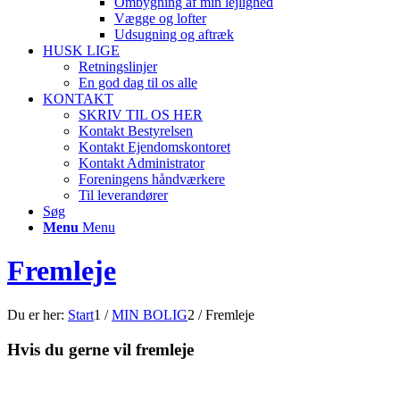
Ombygning af min lejlighed
Vægge og lofter
Udsugning og aftræk
HUSK LIGE
Retningslinjer
En god dag til os alle
KONTAKT
SKRIV TIL OS HER
Kontakt Bestyrelsen
Kontakt Ejendomskontoret
Kontakt Administrator
Foreningens håndværkere
Til leverandører
Søg
Menu
Menu
Fremleje
Du er her:
Start
1
/
MIN BOLIG
2
/
Fremleje
Hvis du gerne vil fremleje