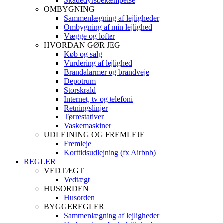
Skadedyrsbekæmpelse
OMBYGNING
Sammenlægning af lejligheder
Ombygning af min lejlighed
Vægge og lofter
HVORDAN GØR JEG
Køb og salg
Vurdering af lejlighed
Brandalarmer og brandveje
Depotrum
Storskrald
Internet, tv og telefoni
Retningslinjer
Tørrestativer
Vaskemaskiner
UDLEJNING OG FREMLEJE
Fremleje
Korttidsudlejning (fx Airbnb)
REGLER
VEDTÆGT
Vedtægt
HUSORDEN
Husorden
BYGGEREGLER
Sammenlægning af lejligheder