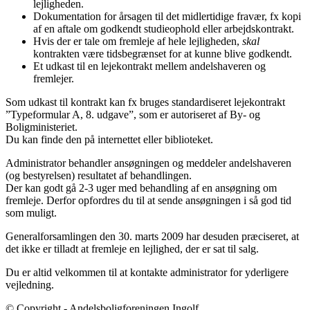
lejligheden.
Dokumentation for årsagen til det midlertidige fravær, fx kopi
af en aftale om godkendt studieophold eller arbejdskontrakt.
Hvis der er tale om fremleje af hele lejligheden,
skal
kontrakten være tidsbegrænset for at kunne blive godkendt.
Et udkast til en lejekontrakt mellem andelshaveren og
fremlejer.
Som udkast til kontrakt kan fx bruges standardiseret lejekontrakt
”Typeformular A, 8. udgave”, som er autoriseret af By- og
Boligministeriet.
Du kan finde den på internettet eller biblioteket.
Administrator behandler ansøgningen og meddeler andelshaveren
(og bestyrelsen) resultatet af behandlingen.
Der kan godt gå 2-3 uger med behandling af en ansøgning om
fremleje. Derfor opfordres du til at sende ansøgningen i så god tid
som muligt.
Generalforsamlingen den 30. marts 2009 har desuden præciseret, at
det ikke er tilladt at fremleje en lejlighed, der er sat til salg.
Du er altid velkommen til at kontakte administrator for yderligere
vejledning.
© Copyright - Andelsboligforeningen Ingolf