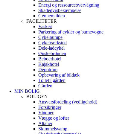
Energi og ressourceovervågning
Skadedyrsbekæmpelse
Gennem tiden
FACILITETER
Vaskeri
Parkering af cykler og barnevogne
Cykelpumpe
Cykelværksted
Dele-ladcykel
Ønskebrønden
Beboerhotel
Kajakhotel
Depotrum
Opbevaring af bildæk
Toilet i gården
Gården
MIN BOLIG
BOLIGEN
Ansvarsfordeling (vedligehold)
Forsikringer
Vinduer
Vægge og lofter
Altaner
Skimmelsvamp