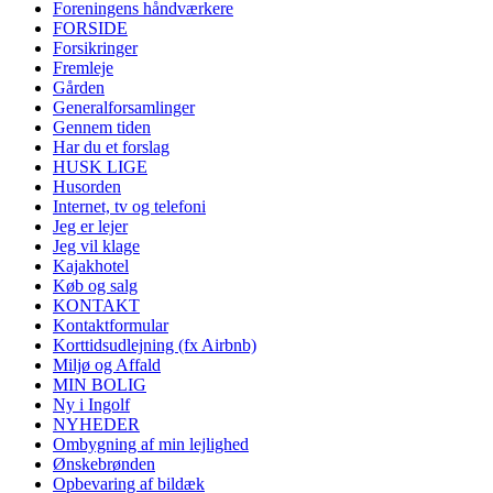
Foreningens håndværkere
FORSIDE
Forsikringer
Fremleje
Gården
Generalforsamlinger
Gennem tiden
Har du et forslag
HUSK LIGE
Husorden
Internet, tv og telefoni
Jeg er lejer
Jeg vil klage
Kajakhotel
Køb og salg
KONTAKT
Kontaktformular
Korttidsudlejning (fx Airbnb)
Miljø og Affald
MIN BOLIG
Ny i Ingolf
NYHEDER
Ombygning af min lejlighed
Ønskebrønden
Opbevaring af bildæk