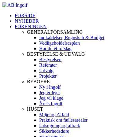
FORSIDE
NYHEDER
FORENINGEN
GENERALFORSAMLING
Indkaldelser, Regnskab & Budget
Vedligeholdelsesplan
Har du et forslag
BESTYRELSE & UDVALG
Bestyrelsen
Referater
Udvalg
Projekter
BEBOERE
Ny i Ingolf
Jeg er lejer
Jeg vil klage
Årets Ingolf
HUSET
Miljø og Affald
Praktisk om fællesarealer
Udsugning og aftræk
Sikkerhedsdøre
Varmecentral