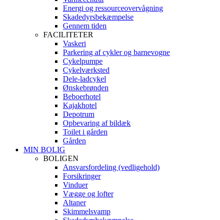
Energi og ressourceovervågning
Skadedyrsbekæmpelse
Gennem tiden
FACILITETER
Vaskeri
Parkering af cykler og barnevogne
Cykelpumpe
Cykelværksted
Dele-ladcykel
Ønskebrønden
Beboerhotel
Kajakhotel
Depotrum
Opbevaring af bildæk
Toilet i gården
Gården
MIN BOLIG
BOLIGEN
Ansvarsfordeling (vedligehold)
Forsikringer
Vinduer
Vægge og lofter
Altaner
Skimmelsvamp