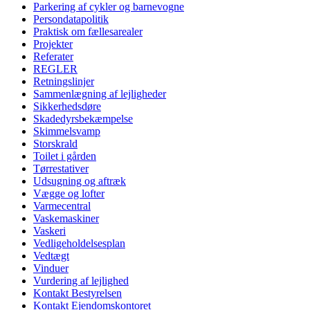
Parkering af cykler og barnevogne
Persondatapolitik
Praktisk om fællesarealer
Projekter
Referater
REGLER
Retningslinjer
Sammenlægning af lejligheder
Sikkerhedsdøre
Skadedyrsbekæmpelse
Skimmelsvamp
Storskrald
Toilet i gården
Tørrestativer
Udsugning og aftræk
Vægge og lofter
Varmecentral
Vaskemaskiner
Vaskeri
Vedligeholdelsesplan
Vedtægt
Vinduer
Vurdering af lejlighed
Kontakt Bestyrelsen
Kontakt Ejendomskontoret