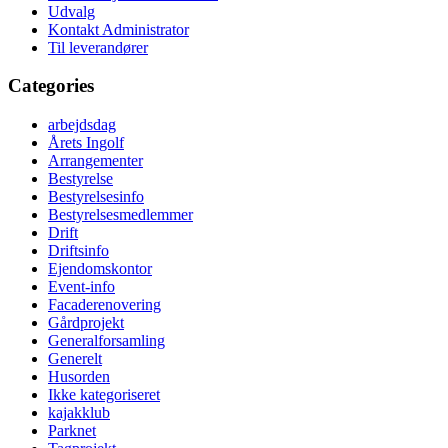
Udvalg
Kontakt Administrator
Til leverandører
Categories
arbejdsdag
Årets Ingolf
Arrangementer
Bestyrelse
Bestyrelsesinfo
Bestyrelsesmedlemmer
Drift
Driftsinfo
Ejendomskontor
Event-info
Facaderenovering
Gårdprojekt
Generalforsamling
Generelt
Husorden
Ikke kategoriseret
kajakklub
Parknet