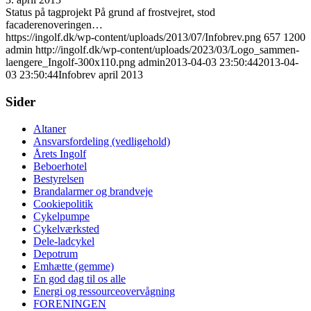
Status på tagprojekt På grund af frostvejret, stod
facaderenoveringen…
https://ingolf.dk/wp-content/uploads/2013/07/Infobrev.png
657
1200
admin
http://ingolf.dk/wp-content/uploads/2023/03/Logo_sammen-
laengere_Ingolf-300x110.png
admin
2013-04-03 23:50:44
2013-04-
03 23:50:44
Infobrev april 2013
Sider
Altaner
Ansvarsfordeling (vedligehold)
Årets Ingolf
Beboerhotel
Bestyrelsen
Brandalarmer og brandveje
Cookiepolitik
Cykelpumpe
Cykelværksted
Dele-ladcykel
Depotrum
Emhætte (gemme)
En god dag til os alle
Energi og ressourceovervågning
FORENINGEN