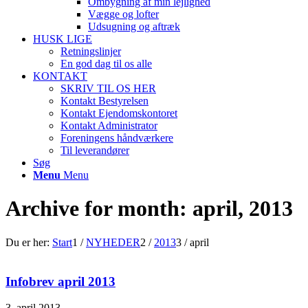
Ombygning af min lejlighed
Vægge og lofter
Udsugning og aftræk
HUSK LIGE
Retningslinjer
En god dag til os alle
KONTAKT
SKRIV TIL OS HER
Kontakt Bestyrelsen
Kontakt Ejendomskontoret
Kontakt Administrator
Foreningens håndværkere
Til leverandører
Søg
Menu
Menu
Archive for month: april, 2013
Du er her:
Start
1
/
NYHEDER
2
/
2013
3
/
april
Infobrev april 2013
3. april 2013