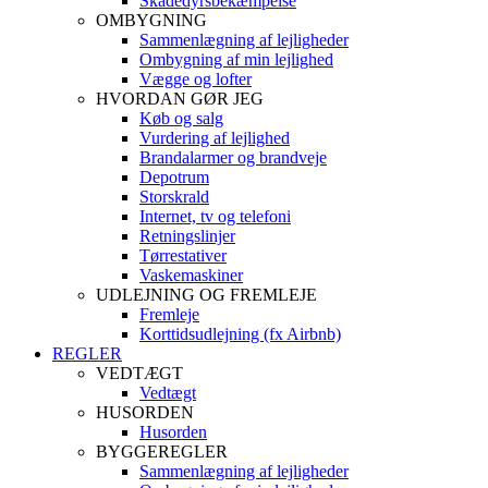
Skadedyrsbekæmpelse
OMBYGNING
Sammenlægning af lejligheder
Ombygning af min lejlighed
Vægge og lofter
HVORDAN GØR JEG
Køb og salg
Vurdering af lejlighed
Brandalarmer og brandveje
Depotrum
Storskrald
Internet, tv og telefoni
Retningslinjer
Tørrestativer
Vaskemaskiner
UDLEJNING OG FREMLEJE
Fremleje
Korttidsudlejning (fx Airbnb)
REGLER
VEDTÆGT
Vedtægt
HUSORDEN
Husorden
BYGGEREGLER
Sammenlægning af lejligheder