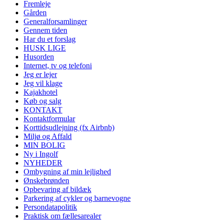
Fremleje
Gården
Generalforsamlinger
Gennem tiden
Har du et forslag
HUSK LIGE
Husorden
Internet, tv og telefoni
Jeg er lejer
Jeg vil klage
Kajakhotel
Køb og salg
KONTAKT
Kontaktformular
Korttidsudlejning (fx Airbnb)
Miljø og Affald
MIN BOLIG
Ny i Ingolf
NYHEDER
Ombygning af min lejlighed
Ønskebrønden
Opbevaring af bildæk
Parkering af cykler og barnevogne
Persondatapolitik
Praktisk om fællesarealer