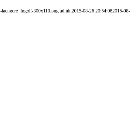
n-laengere_Ingolf-300x110.png
admin
2015-08-26 20:54:08
2015-08-