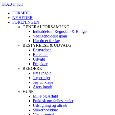
FORSIDE
NYHEDER
FORENINGEN
GENERALFORSAMLING
Indkaldelser, Regnskab & Budget
Vedligeholdelsesplan
Har du et forslag
BESTYRELSE & UDVALG
Bestyrelsen
Referater
Udvalg
Projekter
BEBOERE
Ny i Ingolf
Jeg er lejer
Jeg vil klage
Årets Ingolf
HUSET
Miljø og Affald
Praktisk om fællesarealer
Udsugning og aftræk
Sikkerhedsdøre
Varmecentral