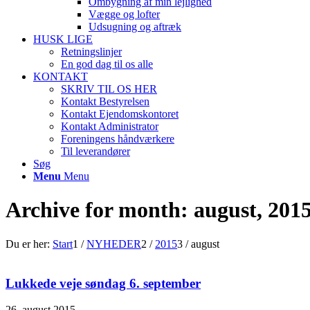
Ombygning af min lejlighed
Vægge og lofter
Udsugning og aftræk
HUSK LIGE
Retningslinjer
En god dag til os alle
KONTAKT
SKRIV TIL OS HER
Kontakt Bestyrelsen
Kontakt Ejendomskontoret
Kontakt Administrator
Foreningens håndværkere
Til leverandører
Søg
Menu
Menu
Archive for month: august, 201
Du er her:
Start
1
/
NYHEDER
2
/
2015
3
/
august
Lukkede veje søndag 6. september
26. august 2015