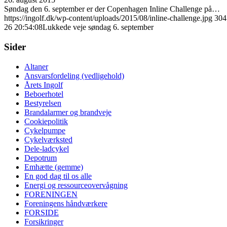
Søndag den 6. september er der Copenhagen Inline Challenge på…
https://ingolf.dk/wp-content/uploads/2015/08/inline-challenge.jpg
304
26 20:54:08
Lukkede veje søndag 6. september
Sider
Altaner
Ansvarsfordeling (vedligehold)
Årets Ingolf
Beboerhotel
Bestyrelsen
Brandalarmer og brandveje
Cookiepolitik
Cykelpumpe
Cykelværksted
Dele-ladcykel
Depotrum
Emhætte (gemme)
En god dag til os alle
Energi og ressourceovervågning
FORENINGEN
Foreningens håndværkere
FORSIDE
Forsikringer