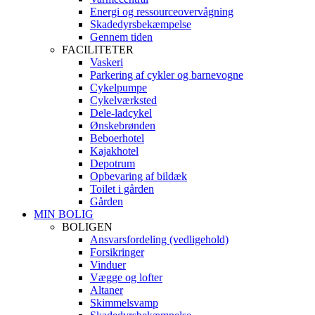
Energi og ressourceovervågning
Skadedyrsbekæmpelse
Gennem tiden
FACILITETER
Vaskeri
Parkering af cykler og barnevogne
Cykelpumpe
Cykelværksted
Dele-ladcykel
Ønskebrønden
Beboerhotel
Kajakhotel
Depotrum
Opbevaring af bildæk
Toilet i gården
Gården
MIN BOLIG
BOLIGEN
Ansvarsfordeling (vedligehold)
Forsikringer
Vinduer
Vægge og lofter
Altaner
Skimmelsvamp