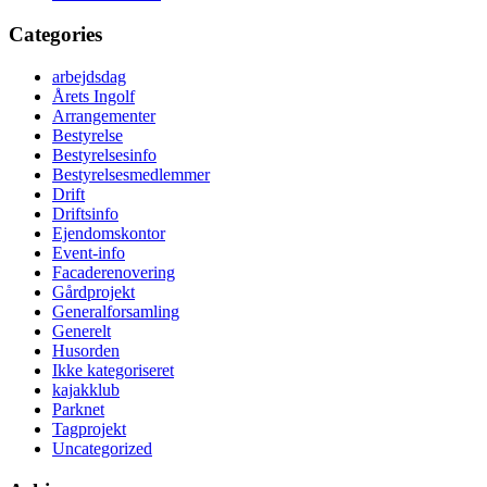
Categories
arbejdsdag
Årets Ingolf
Arrangementer
Bestyrelse
Bestyrelsesinfo
Bestyrelsesmedlemmer
Drift
Driftsinfo
Ejendomskontor
Event-info
Facaderenovering
Gårdprojekt
Generalforsamling
Generelt
Husorden
Ikke kategoriseret
kajakklub
Parknet
Tagprojekt
Uncategorized