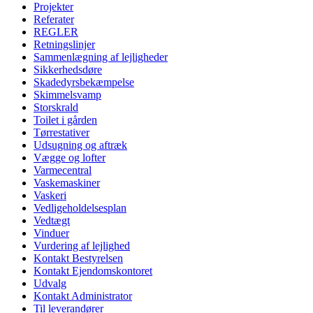
Projekter
Referater
REGLER
Retningslinjer
Sammenlægning af lejligheder
Sikkerhedsdøre
Skadedyrsbekæmpelse
Skimmelsvamp
Storskrald
Toilet i gården
Tørrestativer
Udsugning og aftræk
Vægge og lofter
Varmecentral
Vaskemaskiner
Vaskeri
Vedligeholdelsesplan
Vedtægt
Vinduer
Vurdering af lejlighed
Kontakt Bestyrelsen
Kontakt Ejendomskontoret
Udvalg
Kontakt Administrator
Til leverandører