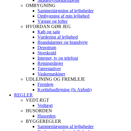
Skadedyrsbekæmpelse
OMBYGNING
Sammenlægning af lejligheder
Ombygning af min lejlighed
Vægge og lofter
HVORDAN GØR JEG
Køb og salg
Vurdering af lejlighed
Brandalarmer og brandveje
Depotrum
Storskrald
Internet, tv og telefoni
Retningslinjer
Tørrestativer
Vaskemaskiner
UDLEJNING OG FREMLEJE
Fremleje
Korttidsudlejning (fx Airbnb)
REGLER
VEDTÆGT
Vedtægt
HUSORDEN
Husorden
BYGGEREGLER
Sammenlægning af lejligheder