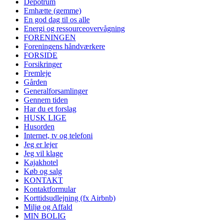
Depotrum
Emhætte (gemme)
En god dag til os alle
Energi og ressourceovervågning
FORENINGEN
Foreningens håndværkere
FORSIDE
Forsikringer
Fremleje
Gården
Generalforsamlinger
Gennem tiden
Har du et forslag
HUSK LIGE
Husorden
Internet, tv og telefoni
Jeg er lejer
Jeg vil klage
Kajakhotel
Køb og salg
KONTAKT
Kontaktformular
Korttidsudlejning (fx Airbnb)
Miljø og Affald
MIN BOLIG