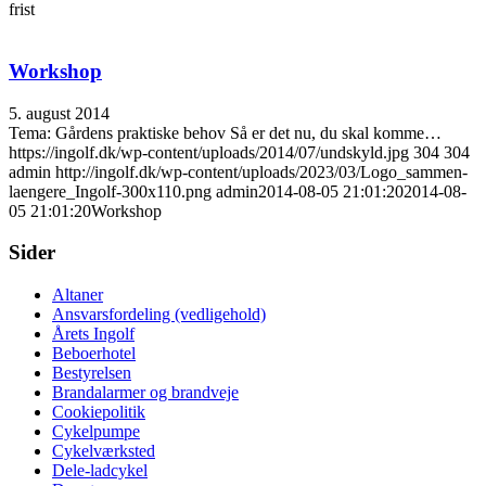
frist
Workshop
5. august 2014
Tema: Gårdens praktiske behov Så er det nu, du skal komme…
https://ingolf.dk/wp-content/uploads/2014/07/undskyld.jpg
304
304
admin
http://ingolf.dk/wp-content/uploads/2023/03/Logo_sammen-
laengere_Ingolf-300x110.png
admin
2014-08-05 21:01:20
2014-08-
05 21:01:20
Workshop
Sider
Altaner
Ansvarsfordeling (vedligehold)
Årets Ingolf
Beboerhotel
Bestyrelsen
Brandalarmer og brandveje
Cookiepolitik
Cykelpumpe
Cykelværksted
Dele-ladcykel