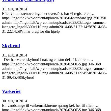
31. august 2014
Efter vinduesrenoveringen er overstået, har vi registreret,…
https://ingolf.dk/wp-content/uploads/2018/04/standard.jpg
250
350
admin
http://ingolf.dk/wp-content/uploads/2023/03/Logo_sammen-
laengere_Ingolf-300x110.png
admin
2014-08-31 22:14:58
2014-08-
31 22:14:58
Vi har brug for din hjælp
Skybrud
31. august 2014
Der har været skybrud i nat, og en stor del af kældrene…
https://ingolf.dk/wp-content/uploads/2020/02/OBS.jpg
346
368
admin
http://ingolf.dk/wp-content/uploads/2023/03/Logo_sammen-
laengere_Ingolf-300x110.png
admin
2014-08-31 09:45:48
2014-08-
31 09:45:48
Skybrud
Vaskeriet
30. august 2014
En vandslange til vaskemaskinerne sprang læk her til aften.…
https://ingolf.dk/wp-content/uploads/2020/02/OBS.jpg
346
368