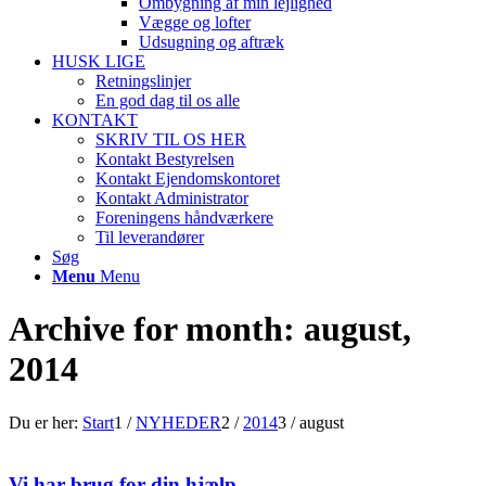
Ombygning af min lejlighed
Vægge og lofter
Udsugning og aftræk
HUSK LIGE
Retningslinjer
En god dag til os alle
KONTAKT
SKRIV TIL OS HER
Kontakt Bestyrelsen
Kontakt Ejendomskontoret
Kontakt Administrator
Foreningens håndværkere
Til leverandører
Søg
Menu
Menu
Archive for month: august,
2014
Du er her:
Start
1
/
NYHEDER
2
/
2014
3
/
august
Vi har brug for din hjælp