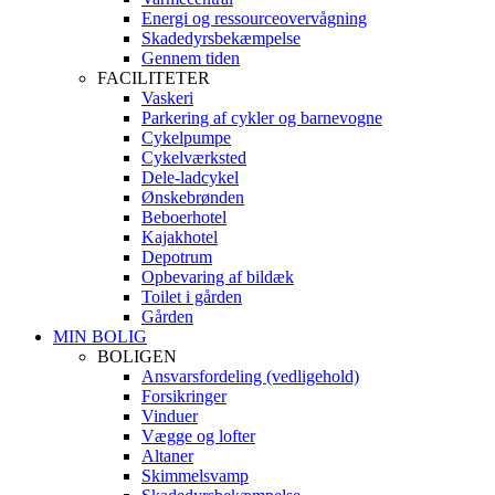
Energi og ressourceovervågning
Skadedyrsbekæmpelse
Gennem tiden
FACILITETER
Vaskeri
Parkering af cykler og barnevogne
Cykelpumpe
Cykelværksted
Dele-ladcykel
Ønskebrønden
Beboerhotel
Kajakhotel
Depotrum
Opbevaring af bildæk
Toilet i gården
Gården
MIN BOLIG
BOLIGEN
Ansvarsfordeling (vedligehold)
Forsikringer
Vinduer
Vægge og lofter
Altaner
Skimmelsvamp