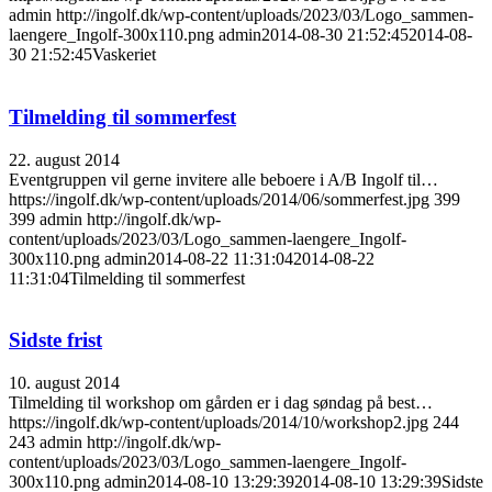
admin
http://ingolf.dk/wp-content/uploads/2023/03/Logo_sammen-
laengere_Ingolf-300x110.png
admin
2014-08-30 21:52:45
2014-08-
30 21:52:45
Vaskeriet
Tilmelding til sommerfest
22. august 2014
Eventgruppen vil gerne invitere alle beboere i A/B Ingolf til…
https://ingolf.dk/wp-content/uploads/2014/06/sommerfest.jpg
399
399
admin
http://ingolf.dk/wp-
content/uploads/2023/03/Logo_sammen-laengere_Ingolf-
300x110.png
admin
2014-08-22 11:31:04
2014-08-22
11:31:04
Tilmelding til sommerfest
Sidste frist
10. august 2014
Tilmelding til workshop om gården er i dag søndag på best…
https://ingolf.dk/wp-content/uploads/2014/10/workshop2.jpg
244
243
admin
http://ingolf.dk/wp-
content/uploads/2023/03/Logo_sammen-laengere_Ingolf-
300x110.png
admin
2014-08-10 13:29:39
2014-08-10 13:29:39
Sidste