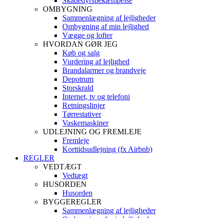
Skadedyrsbekæmpelse
OMBYGNING
Sammenlægning af lejligheder
Ombygning af min lejlighed
Vægge og lofter
HVORDAN GØR JEG
Køb og salg
Vurdering af lejlighed
Brandalarmer og brandveje
Depotrum
Storskrald
Internet, tv og telefoni
Retningslinjer
Tørrestativer
Vaskemaskiner
UDLEJNING OG FREMLEJE
Fremleje
Korttidsudlejning (fx Airbnb)
REGLER
VEDTÆGT
Vedtægt
HUSORDEN
Husorden
BYGGEREGLER
Sammenlægning af lejligheder