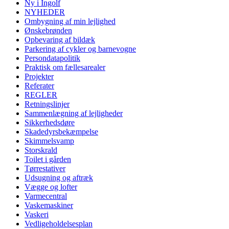
Ny i Ingolf
NYHEDER
Ombygning af min lejlighed
Ønskebrønden
Opbevaring af bildæk
Parkering af cykler og barnevogne
Persondatapolitik
Praktisk om fællesarealer
Projekter
Referater
REGLER
Retningslinjer
Sammenlægning af lejligheder
Sikkerhedsdøre
Skadedyrsbekæmpelse
Skimmelsvamp
Storskrald
Toilet i gården
Tørrestativer
Udsugning og aftræk
Vægge og lofter
Varmecentral
Vaskemaskiner
Vaskeri
Vedligeholdelsesplan