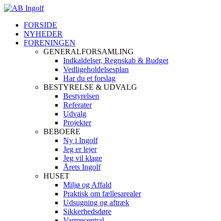
FORSIDE
NYHEDER
FORENINGEN
GENERALFORSAMLING
Indkaldelser, Regnskab & Budget
Vedligeholdelsesplan
Har du et forslag
BESTYRELSE & UDVALG
Bestyrelsen
Referater
Udvalg
Projekter
BEBOERE
Ny i Ingolf
Jeg er lejer
Jeg vil klage
Årets Ingolf
HUSET
Miljø og Affald
Praktisk om fællesarealer
Udsugning og aftræk
Sikkerhedsdøre
Varmecentral