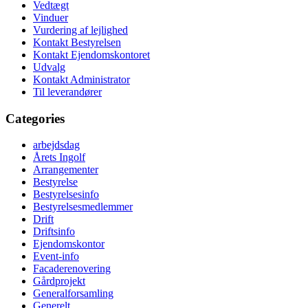
Vedtægt
Vinduer
Vurdering af lejlighed
Kontakt Bestyrelsen
Kontakt Ejendomskontoret
Udvalg
Kontakt Administrator
Til leverandører
Categories
arbejdsdag
Årets Ingolf
Arrangementer
Bestyrelse
Bestyrelsesinfo
Bestyrelsesmedlemmer
Drift
Driftsinfo
Ejendomskontor
Event-info
Facaderenovering
Gårdprojekt
Generalforsamling
Generelt