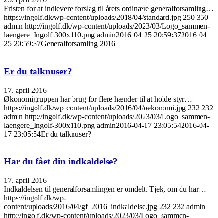
Fristen for at indlevere forslag til årets ordinære generalforsamling…
https://ingolf.dk/wp-content/uploads/2018/04/standard.jpg
250
350
admin
http://ingolf.dk/wp-content/uploads/2023/03/Logo_sammen-
laengere_Ingolf-300x110.png
admin
2016-04-25 20:59:37
2016-04-
25 20:59:37
Generalforsamling 2016
Er du talknuser?
17. april 2016
Økonomigruppen har brug for flere hænder til at holde styr…
https://ingolf.dk/wp-content/uploads/2016/04/oekonomi.jpg
232
232
admin
http://ingolf.dk/wp-content/uploads/2023/03/Logo_sammen-
laengere_Ingolf-300x110.png
admin
2016-04-17 23:05:54
2016-04-
17 23:05:54
Er du talknuser?
Har du fået din indkaldelse?
17. april 2016
Indkaldelsen til generalforsamlingen er omdelt. Tjek, om du har…
https://ingolf.dk/wp-
content/uploads/2016/04/gf_2016_indkaldelse.jpg
232
232
admin
http://ingolf.dk/wp-content/uploads/2023/03/Logo_sammen-