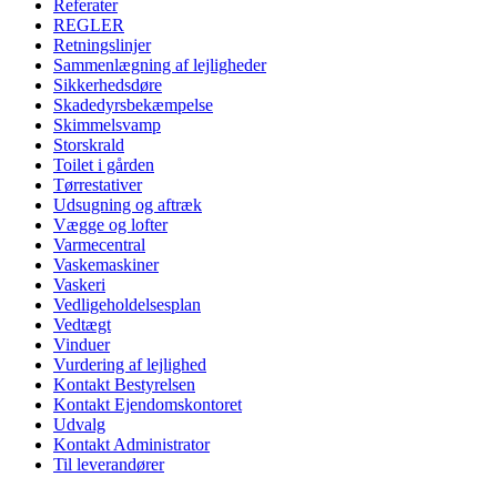
Referater
REGLER
Retningslinjer
Sammenlægning af lejligheder
Sikkerhedsdøre
Skadedyrsbekæmpelse
Skimmelsvamp
Storskrald
Toilet i gården
Tørrestativer
Udsugning og aftræk
Vægge og lofter
Varmecentral
Vaskemaskiner
Vaskeri
Vedligeholdelsesplan
Vedtægt
Vinduer
Vurdering af lejlighed
Kontakt Bestyrelsen
Kontakt Ejendomskontoret
Udvalg
Kontakt Administrator
Til leverandører