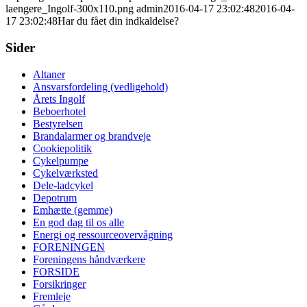
laengere_Ingolf-300x110.png
admin
2016-04-17 23:02:48
2016-04-
17 23:02:48
Har du fået din indkaldelse?
Sider
Altaner
Ansvarsfordeling (vedligehold)
Årets Ingolf
Beboerhotel
Bestyrelsen
Brandalarmer og brandveje
Cookiepolitik
Cykelpumpe
Cykelværksted
Dele-ladcykel
Depotrum
Emhætte (gemme)
En god dag til os alle
Energi og ressourceovervågning
FORENINGEN
Foreningens håndværkere
FORSIDE
Forsikringer
Fremleje