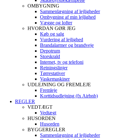
Skadedyrsbekæmpelse
OMBYGNING
Sammenlægning af lejligheder
Ombygning af min lejlighed
Vægge og lofter
HVORDAN GØR JEG
Køb og salg
Vurdering af lejlighed
Brandalarmer og brandveje
Depotrum
Storskrald
Internet, tv og telefoni
Retningslinjer
Tørrestativer
Vaskemaskiner
UDLEJNING OG FREMLEJE
Fremleje
Korttidsudlejning (fx Airbnb)
REGLER
VEDTÆGT
Vedtægt
HUSORDEN
Husorden
BYGGEREGLER
Sammenlægning af lejligheder