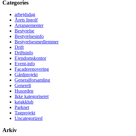
Categories
arbejdsdag
Årets Ingolf
Arrangementer
Bestyrelse
Bestyrelsesinfo
Bestyrelsesmedlemmer
Drift
Driftsinfo
Ejendomskontor
Event-info
Facaderenovering
Gårdprojekt
Generalforsamling
Generelt
Husorden
Ikke kategoriseret
kajakklub
Parknet
Tagprojekt
Uncategorized
Arkiv