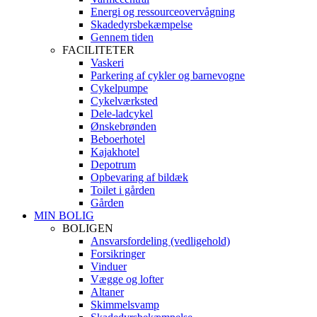
Energi og ressourceovervågning
Skadedyrsbekæmpelse
Gennem tiden
FACILITETER
Vaskeri
Parkering af cykler og barnevogne
Cykelpumpe
Cykelværksted
Dele-ladcykel
Ønskebrønden
Beboerhotel
Kajakhotel
Depotrum
Opbevaring af bildæk
Toilet i gården
Gården
MIN BOLIG
BOLIGEN
Ansvarsfordeling (vedligehold)
Forsikringer
Vinduer
Vægge og lofter
Altaner
Skimmelsvamp