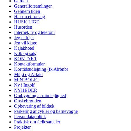
Gården
Generalforsamlinger
Gennem tiden
Har du et forslag
HUSK LIGE
Husorden
Internet, tv og telefoni
Jeg er lejer
Jeg vil klage
Kajakhotel
Køb og salg
KONTAKT
Kontaktformular
Korttidsudlejning (fx Airbnb)
Miljø og Affald
MIN BOLIG
Ny i Ingolf
NYHEDER
Ombygning af min lejlighed
Ønskebrønden
Opbevaring af bildæk
Parkering af cykler og barnevogne
Persondatapolitik
Praktisk om fællesarealer
Projekter