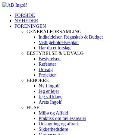
FORSIDE
NYHEDER
FORENINGEN
GENERALFORSAMLING
Indkaldelser, Regnskab & Budget
Vedligeholdelsesplan
Har du et forslag
BESTYRELSE & UDVALG
Bestyrelsen
Referater
Udvalg
Projekter
BEBOERE
Ny i Ingolf
Jeg er lejer
Jeg vil klage
Årets Ingolf
HUSET
Miljø og Affald
Praktisk om fællesarealer
Udsugning og aftræk
Sikkerhedsdøre
Varmecentral