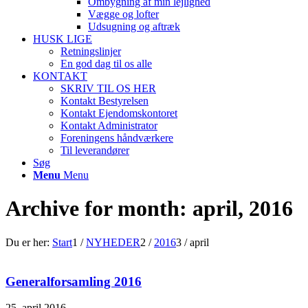
Ombygning af min lejlighed
Vægge og lofter
Udsugning og aftræk
HUSK LIGE
Retningslinjer
En god dag til os alle
KONTAKT
SKRIV TIL OS HER
Kontakt Bestyrelsen
Kontakt Ejendomskontoret
Kontakt Administrator
Foreningens håndværkere
Til leverandører
Søg
Menu
Menu
Archive for month: april, 2016
Du er her:
Start
1
/
NYHEDER
2
/
2016
3
/
april
Generalforsamling 2016
25. april 2016