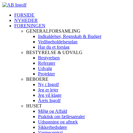
FORSIDE
NYHEDER
FORENINGEN
GENERALFORSAMLING
Indkaldelser, Regnskab & Budget
Vedligeholdelsesplan
Har du et forslag
BESTYRELSE & UDVALG
Bestyrelsen
Referater
Udvalg
Projekter
BEBOERE
Ny i Ingolf
Jeg er lejer
Jeg vil klage
Årets Ingolf
HUSET
Miljø og Affald
Praktisk om fællesarealer
Udsugning og aftræk
Sikkerhedsdøre
Varmecentral