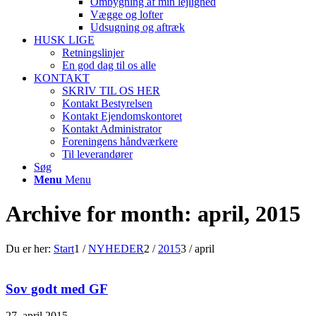
Ombygning af min lejlighed
Vægge og lofter
Udsugning og aftræk
HUSK LIGE
Retningslinjer
En god dag til os alle
KONTAKT
SKRIV TIL OS HER
Kontakt Bestyrelsen
Kontakt Ejendomskontoret
Kontakt Administrator
Foreningens håndværkere
Til leverandører
Søg
Menu
Menu
Archive for month: april, 2015
Du er her:
Start
1
/
NYHEDER
2
/
2015
3
/
april
Sov godt med GF
27. april 2015