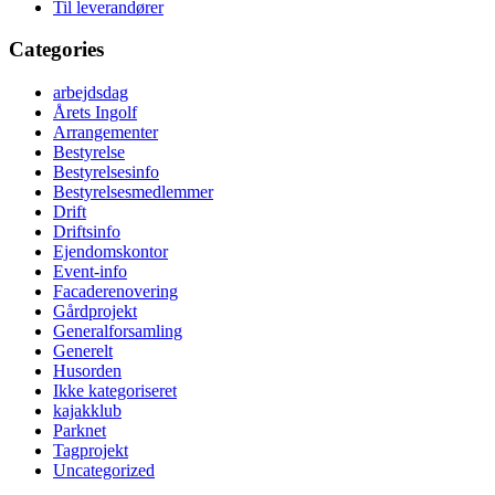
Til leverandører
Categories
arbejdsdag
Årets Ingolf
Arrangementer
Bestyrelse
Bestyrelsesinfo
Bestyrelsesmedlemmer
Drift
Driftsinfo
Ejendomskontor
Event-info
Facaderenovering
Gårdprojekt
Generalforsamling
Generelt
Husorden
Ikke kategoriseret
kajakklub
Parknet
Tagprojekt
Uncategorized