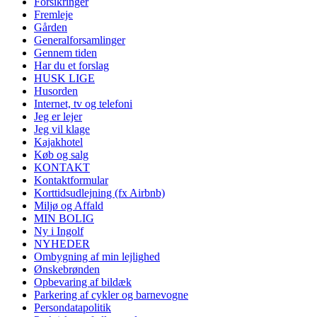
Forsikringer
Fremleje
Gården
Generalforsamlinger
Gennem tiden
Har du et forslag
HUSK LIGE
Husorden
Internet, tv og telefoni
Jeg er lejer
Jeg vil klage
Kajakhotel
Køb og salg
KONTAKT
Kontaktformular
Korttidsudlejning (fx Airbnb)
Miljø og Affald
MIN BOLIG
Ny i Ingolf
NYHEDER
Ombygning af min lejlighed
Ønskebrønden
Opbevaring af bildæk
Parkering af cykler og barnevogne
Persondatapolitik