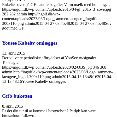
Enkelte sover på GF - andre bagefter Varm mælk med honning…
https://ingolf.dk/wp-content/uploads/2015/04/gf_2015_3_sove.jpg
282
282
admin
http://ingolf.dk/wp-
content/uploads/2023/03/Logo_sammen-laengere_Ingolf-
300x110.png
admin
2015-04-27 08:45:48
2015-04-27 08:45:48
Sov
godt med GF
Yousee Kabeltv omlægges
13. april 2015
Der vil være periodiske afbrydelser af YouSee tv-signalet.
Torsdag…
https://ingolf.dk/wp-content/uploads/2020/02/OBS.jpg
346
368
admin
http://ingolf.dk/wp-content/uploads/2023/03/Logo_sammen-
laengere_Ingolf-300x110.png
admin
2015-04-13 13:48:16
2015-04-
13 13:48:16
Yousee Kabeltv omlægges
Grib buketten
8. april 2015
Er det din tur til at komme i bestyrelsen? Parløb kan være…
https://ingolf.dk/wp-