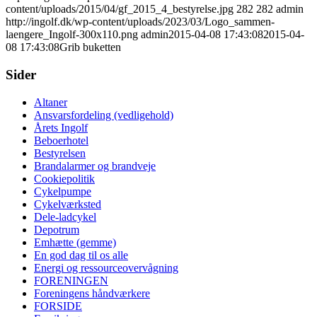
content/uploads/2015/04/gf_2015_4_bestyrelse.jpg
282
282
admin
http://ingolf.dk/wp-content/uploads/2023/03/Logo_sammen-
laengere_Ingolf-300x110.png
admin
2015-04-08 17:43:08
2015-04-
08 17:43:08
Grib buketten
Sider
Altaner
Ansvarsfordeling (vedligehold)
Årets Ingolf
Beboerhotel
Bestyrelsen
Brandalarmer og brandveje
Cookiepolitik
Cykelpumpe
Cykelværksted
Dele-ladcykel
Depotrum
Emhætte (gemme)
En god dag til os alle
Energi og ressourceovervågning
FORENINGEN
Foreningens håndværkere
FORSIDE