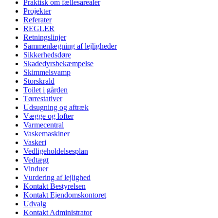
Praktisk om fællesarealer
Projekter
Referater
REGLER
Retningslinjer
Sammenlægning af lejligheder
Sikkerhedsdøre
Skadedyrsbekæmpelse
Skimmelsvamp
Storskrald
Toilet i gården
Tørrestativer
Udsugning og aftræk
Vægge og lofter
Varmecentral
Vaskemaskiner
Vaskeri
Vedligeholdelsesplan
Vedtægt
Vinduer
Vurdering af lejlighed
Kontakt Bestyrelsen
Kontakt Ejendomskontoret
Udvalg
Kontakt Administrator