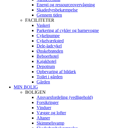
Energi og ressourceovervågning
Skadedyrsbekæmpelse
Gennem tiden
FACILITETER
Vaskeri
Parkering af cykler og barnevogne
Cykelpumpe
Cykelværksted
Dele-ladcykel
Ønskebrønden
Beboerhotel
Kajakhotel
Depotrum
Opbevaring af bildæk
Toilet i gården
Gården
MIN BOLIG
BOLIGEN
Ansvarsfordeling (vedligehold)
Forsikringer
Vinduer
Vægge og lofter
Altaner
Skimmelsvamp