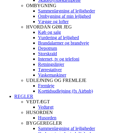
Skadedyrsbekæmpelse
OMBYGNING
Sammenlægning af lejligheder
Ombygning af min lejlighed
Vægge og lofter
HVORDAN GØR JEG
Køb og salg
Vurdering af lejlighed
Brandalarmer og brandveje
Depotrum
Storskrald
Internet, tv og telefoni
Retningslinjer
Tørrestativer
Vaskemaskiner
UDLEJNING OG FREMLEJE
Fremleje
Korttidsudlejning (fx Airbnb)
REGLER
VEDTÆGT
Vedtægt
HUSORDEN
Husorden
BYGGEREGLER
Sammenlægning af lejligheder