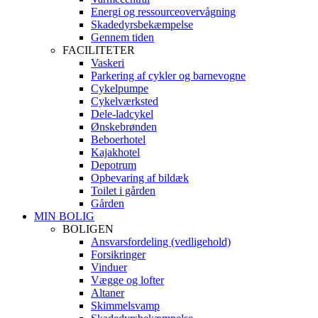
Energi og ressourceovervågning
Skadedyrsbekæmpelse
Gennem tiden
FACILITETER
Vaskeri
Parkering af cykler og barnevogne
Cykelpumpe
Cykelværksted
Dele-ladcykel
Ønskebrønden
Beboerhotel
Kajakhotel
Depotrum
Opbevaring af bildæk
Toilet i gården
Gården
MIN BOLIG
BOLIGEN
Ansvarsfordeling (vedligehold)
Forsikringer
Vinduer
Vægge og lofter
Altaner
Skimmelsvamp