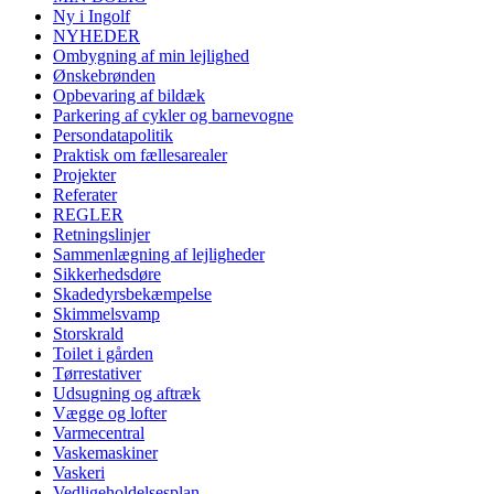
Ny i Ingolf
NYHEDER
Ombygning af min lejlighed
Ønskebrønden
Opbevaring af bildæk
Parkering af cykler og barnevogne
Persondatapolitik
Praktisk om fællesarealer
Projekter
Referater
REGLER
Retningslinjer
Sammenlægning af lejligheder
Sikkerhedsdøre
Skadedyrsbekæmpelse
Skimmelsvamp
Storskrald
Toilet i gården
Tørrestativer
Udsugning og aftræk
Vægge og lofter
Varmecentral
Vaskemaskiner
Vaskeri
Vedligeholdelsesplan