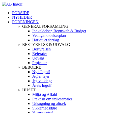
FORSIDE
NYHEDER
FORENINGEN
GENERALFORSAMLING
Indkaldelser, Regnskab & Budget
Vedligeholdelsesplan
Har du et forslag
BESTYRELSE & UDVALG
Bestyrelsen
Referater
Udvalg
Projekter
BEBOERE
Ny i Ingolf
Jeg er lejer
Jeg vil klage
Årets Ingolf
HUSET
Miljø og Affald
Praktisk om fællesarealer
Udsugning og aftræk
Sikkerhedsdøre
Varmecentral