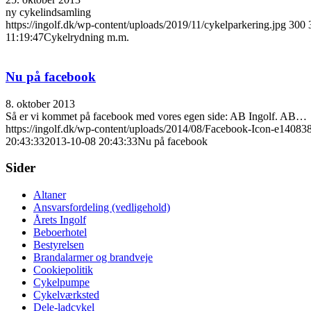
ny cykelindsamling
https://ingolf.dk/wp-content/uploads/2019/11/cykelparkering.jpg
300
11:19:47
Cykelrydning m.m.
Nu på facebook
8. oktober 2013
Så er vi kommet på facebook med vores egen side: AB Ingolf. AB…
https://ingolf.dk/wp-content/uploads/2014/08/Facebook-Icon-e1408
20:43:33
2013-10-08 20:43:33
Nu på facebook
Sider
Altaner
Ansvarsfordeling (vedligehold)
Årets Ingolf
Beboerhotel
Bestyrelsen
Brandalarmer og brandveje
Cookiepolitik
Cykelpumpe
Cykelværksted
Dele-ladcykel