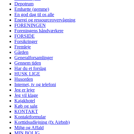
Depotrum
Emhætte (gemme)
En god dag til os alle
Energi og ressourceovervågning
FORENINGEN
Foreningens håndværkere
FORSIDE
Forsikringer
Fremleje
Gården
Generalforsamlinger
Gennem tiden
Har du et forslag
HUSK LIGE
Husorden
Internet, tv og telefoni
Jeg er lejer
Jeg vil klage
Kajakhotel
Køb og salg
KONTAKT
Kontaktformular
Korttidsudlejning (fx Airbnb)
Miljø og Affald
MIN BOLIG