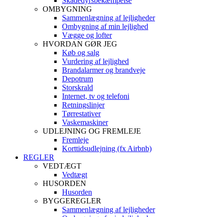
Skadedyrsbekæmpelse
OMBYGNING
Sammenlægning af lejligheder
Ombygning af min lejlighed
Vægge og lofter
HVORDAN GØR JEG
Køb og salg
Vurdering af lejlighed
Brandalarmer og brandveje
Depotrum
Storskrald
Internet, tv og telefoni
Retningslinjer
Tørrestativer
Vaskemaskiner
UDLEJNING OG FREMLEJE
Fremleje
Korttidsudlejning (fx Airbnb)
REGLER
VEDTÆGT
Vedtægt
HUSORDEN
Husorden
BYGGEREGLER
Sammenlægning af lejligheder