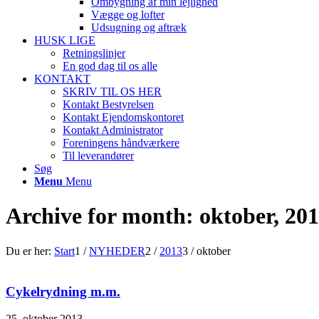
Ombygning af min lejlighed
Vægge og lofter
Udsugning og aftræk
HUSK LIGE
Retningslinjer
En god dag til os alle
KONTAKT
SKRIV TIL OS HER
Kontakt Bestyrelsen
Kontakt Ejendomskontoret
Kontakt Administrator
Foreningens håndværkere
Til leverandører
Søg
Menu
Menu
Archive for month: oktober, 20
Du er her:
Start
1
/
NYHEDER
2
/
2013
3
/
oktober
Cykelrydning m.m.
25. oktober 2013