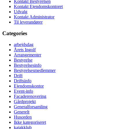
Kontakt Bestyrelsen
Kontakt Ejendomskontoret
Udvalg
Kontakt Administrator
Til leverandører
Categories
arbejdsdag
Årets Ingolf
Arrangementer
Bestyrelse
Bestyrelsesinfo
Bestyrelsesmedlemmer
Drift
Driftsinfo
Ejendomskontor
Event-info
Facaderenovering
Gårdprojekt
Generalforsamling
Generelt
Husorden
Ikke kategoriseret
kajakklub