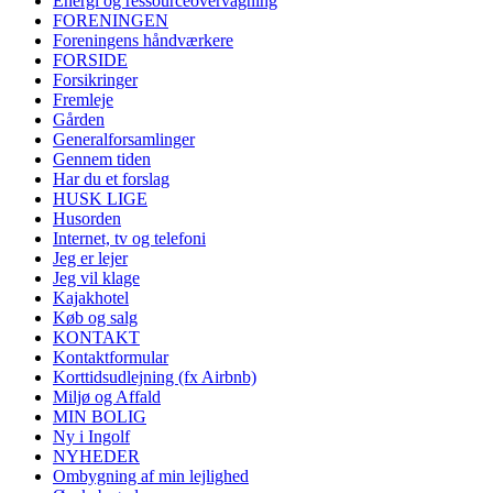
Energi og ressourceovervågning
FORENINGEN
Foreningens håndværkere
FORSIDE
Forsikringer
Fremleje
Gården
Generalforsamlinger
Gennem tiden
Har du et forslag
HUSK LIGE
Husorden
Internet, tv og telefoni
Jeg er lejer
Jeg vil klage
Kajakhotel
Køb og salg
KONTAKT
Kontaktformular
Korttidsudlejning (fx Airbnb)
Miljø og Affald
MIN BOLIG
Ny i Ingolf
NYHEDER
Ombygning af min lejlighed