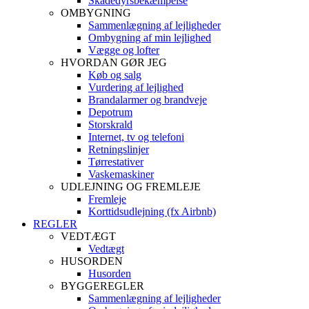
Skadedyrsbekæmpelse
OMBYGNING
Sammenlægning af lejligheder
Ombygning af min lejlighed
Vægge og lofter
HVORDAN GØR JEG
Køb og salg
Vurdering af lejlighed
Brandalarmer og brandveje
Depotrum
Storskrald
Internet, tv og telefoni
Retningslinjer
Tørrestativer
Vaskemaskiner
UDLEJNING OG FREMLEJE
Fremleje
Korttidsudlejning (fx Airbnb)
REGLER
VEDTÆGT
Vedtægt
HUSORDEN
Husorden
BYGGEREGLER
Sammenlægning af lejligheder