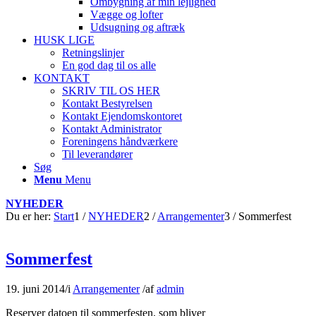
Ombygning af min lejlighed
Vægge og lofter
Udsugning og aftræk
HUSK LIGE
Retningslinjer
En god dag til os alle
KONTAKT
SKRIV TIL OS HER
Kontakt Bestyrelsen
Kontakt Ejendomskontoret
Kontakt Administrator
Foreningens håndværkere
Til leverandører
Søg
Menu
Menu
NYHEDER
Du er her:
Start
1
/
NYHEDER
2
/
Arrangementer
3
/
Sommerfest
Sommerfest
19. juni 2014
/
i
Arrangementer
/
af
admin
Reserver datoen til sommerfesten, som bliver