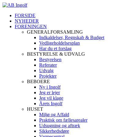
FORSIDE
NYHEDER
FORENINGEN
GENERALFORSAMLING
Indkaldelser, Regnskab & Budget
Vedligeholdelsesplan
Har du et forslag
BESTYRELSE & UDVALG
Bestyrelsen
Referater
Udvalg
Projekter
BEBOERE
Ny i Ingolf
Jeg er lejer
Jeg vil klage
Årets Ingolf
HUSET
Miljø og Affald
Praktisk om fællesarealer
Udsugning og aftræk
Sikkerhedsdøre
Varmecentral