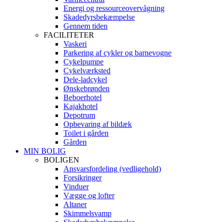
Energi og ressourceovervågning
Skadedyrsbekæmpelse
Gennem tiden
FACILITETER
Vaskeri
Parkering af cykler og barnevogne
Cykelpumpe
Cykelværksted
Dele-ladcykel
Ønskebrønden
Beboerhotel
Kajakhotel
Depotrum
Opbevaring af bildæk
Toilet i gården
Gården
MIN BOLIG
BOLIGEN
Ansvarsfordeling (vedligehold)
Forsikringer
Vinduer
Vægge og lofter
Altaner
Skimmelsvamp