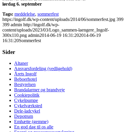
lørdag 6. september
Tags:
meddelelse
,
sommerfest
https://ingolf.dk/wp-content/uploads/2014/06/sommerfest.jpg
399
399
admin
http://ingolf.dk/wp-
content/uploads/2023/03/Logo_sammen-laengere_Ingolf-
300x110.png
admin
2014-06-19 16:31:20
2014-06-19
16:31:20
Sommerfest
Sider
Altaner
Ansvarsfordeling (vedligehold)
Årets Ingolf
Beboerhotel
Bestyrelsen
Brandalarmer og brandveje
Cookiepolitik
Cykelpumpe
Cykelværksted
Dele-ladcykel
Depotrum
Emhætte (gemme)
En god dag til os alle