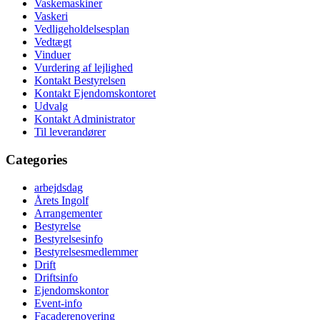
Vaskemaskiner
Vaskeri
Vedligeholdelsesplan
Vedtægt
Vinduer
Vurdering af lejlighed
Kontakt Bestyrelsen
Kontakt Ejendomskontoret
Udvalg
Kontakt Administrator
Til leverandører
Categories
arbejdsdag
Årets Ingolf
Arrangementer
Bestyrelse
Bestyrelsesinfo
Bestyrelsesmedlemmer
Drift
Driftsinfo
Ejendomskontor
Event-info
Facaderenovering