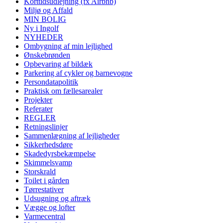
Korttidsudlejning (fx Airbnb)
Miljø og Affald
MIN BOLIG
Ny i Ingolf
NYHEDER
Ombygning af min lejlighed
Ønskebrønden
Opbevaring af bildæk
Parkering af cykler og barnevogne
Persondatapolitik
Praktisk om fællesarealer
Projekter
Referater
REGLER
Retningslinjer
Sammenlægning af lejligheder
Sikkerhedsdøre
Skadedyrsbekæmpelse
Skimmelsvamp
Storskrald
Toilet i gården
Tørrestativer
Udsugning og aftræk
Vægge og lofter
Varmecentral