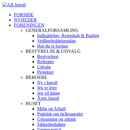
FORSIDE
NYHEDER
FORENINGEN
GENERALFORSAMLING
Indkaldelser, Regnskab & Budget
Vedligeholdelsesplan
Har du et forslag
BESTYRELSE & UDVALG
Bestyrelsen
Referater
Udvalg
Projekter
BEBOERE
Ny i Ingolf
Jeg er lejer
Jeg vil klage
Årets Ingolf
HUSET
Miljø og Affald
Praktisk om fællesarealer
Udsugning og aftræk
Sikkerhedsdøre
Varmecentral