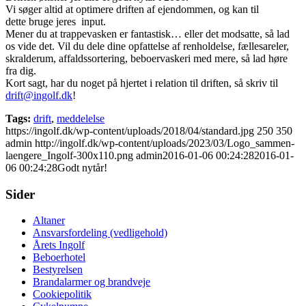
Vi søger altid at optimere driften af ejendommen, og kan til
dette bruge jeres input.
Mener du at trappevasken er fantastisk… eller det modsatte, så lad
os vide det. Vil du dele dine opfattelse af renholdelse, fællesareler,
skralderum, affaldssortering, beboervaskeri med mere, så lad høre
fra dig.
Kort sagt, har du noget på hjertet i relation til driften, så skriv til
drift@ingolf.dk
!
Tags:
drift
,
meddelelse
https://ingolf.dk/wp-content/uploads/2018/04/standard.jpg
250
350
admin
http://ingolf.dk/wp-content/uploads/2023/03/Logo_sammen-
laengere_Ingolf-300x110.png
admin
2016-01-06 00:24:28
2016-01-
06 00:24:28
Godt nytår!
Sider
Altaner
Ansvarsfordeling (vedligehold)
Årets Ingolf
Beboerhotel
Bestyrelsen
Brandalarmer og brandveje
Cookiepolitik