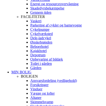
Energi og ressourceovervågning
Skadedyrsbekæmpelse
Gennem tiden
FACILITETER
Vaskeri
Parkering af cykler og barnevogne
Cykelpumpe
Cykelværksted
Dele-ladcykel
Ønskebrønden
Beboerhotel
Kajakhotel
Depotrum
Opbevaring af bildæk
Toilet i gården
Gården
MIN BOLIG
BOLIGEN
Ansvarsfordeling (vedligehold)
Forsikringer
Vinduer
Vægge og lofter
Altaner
Skimmelsvamp