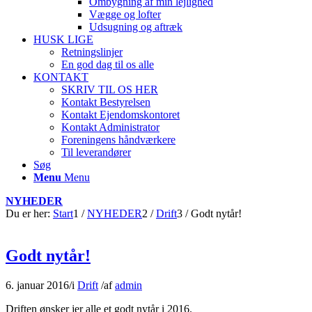
Ombygning af min lejlighed
Vægge og lofter
Udsugning og aftræk
HUSK LIGE
Retningslinjer
En god dag til os alle
KONTAKT
SKRIV TIL OS HER
Kontakt Bestyrelsen
Kontakt Ejendomskontoret
Kontakt Administrator
Foreningens håndværkere
Til leverandører
Søg
Menu
Menu
NYHEDER
Du er her:
Start
1
/
NYHEDER
2
/
Drift
3
/
Godt nytår!
Godt nytår!
6. januar 2016
/
i
Drift
/
af
admin
Driften ønsker jer alle et godt nytår i 2016.