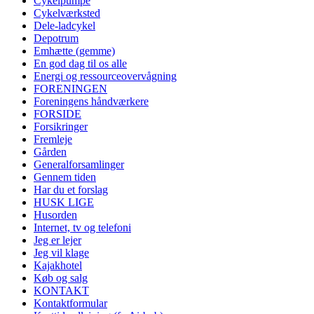
Cykelpumpe
Cykelværksted
Dele-ladcykel
Depotrum
Emhætte (gemme)
En god dag til os alle
Energi og ressourceovervågning
FORENINGEN
Foreningens håndværkere
FORSIDE
Forsikringer
Fremleje
Gården
Generalforsamlinger
Gennem tiden
Har du et forslag
HUSK LIGE
Husorden
Internet, tv og telefoni
Jeg er lejer
Jeg vil klage
Kajakhotel
Køb og salg
KONTAKT
Kontaktformular