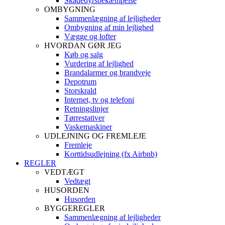
Skadedyrsbekæmpelse
OMBYGNING
Sammenlægning af lejligheder
Ombygning af min lejlighed
Vægge og lofter
HVORDAN GØR JEG
Køb og salg
Vurdering af lejlighed
Brandalarmer og brandveje
Depotrum
Storskrald
Internet, tv og telefoni
Retningslinjer
Tørrestativer
Vaskemaskiner
UDLEJNING OG FREMLEJE
Fremleje
Korttidsudlejning (fx Airbnb)
REGLER
VEDTÆGT
Vedtægt
HUSORDEN
Husorden
BYGGEREGLER
Sammenlægning af lejligheder