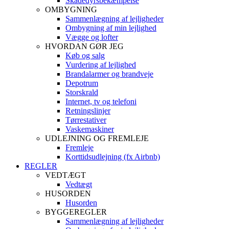
Skadedyrsbekæmpelse
OMBYGNING
Sammenlægning af lejligheder
Ombygning af min lejlighed
Vægge og lofter
HVORDAN GØR JEG
Køb og salg
Vurdering af lejlighed
Brandalarmer og brandveje
Depotrum
Storskrald
Internet, tv og telefoni
Retningslinjer
Tørrestativer
Vaskemaskiner
UDLEJNING OG FREMLEJE
Fremleje
Korttidsudlejning (fx Airbnb)
REGLER
VEDTÆGT
Vedtægt
HUSORDEN
Husorden
BYGGEREGLER
Sammenlægning af lejligheder