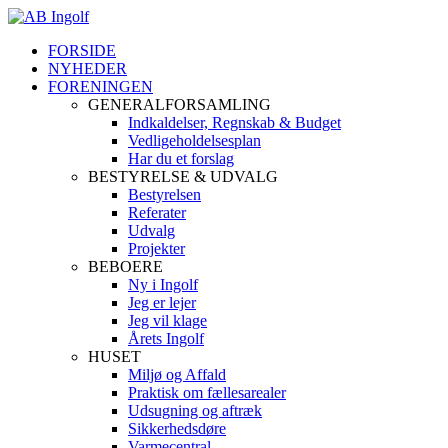
FORSIDE
NYHEDER
FORENINGEN
GENERALFORSAMLING
Indkaldelser, Regnskab & Budget
Vedligeholdelsesplan
Har du et forslag
BESTYRELSE & UDVALG
Bestyrelsen
Referater
Udvalg
Projekter
BEBOERE
Ny i Ingolf
Jeg er lejer
Jeg vil klage
Årets Ingolf
HUSET
Miljø og Affald
Praktisk om fællesarealer
Udsugning og aftræk
Sikkerhedsdøre
Varmecentral