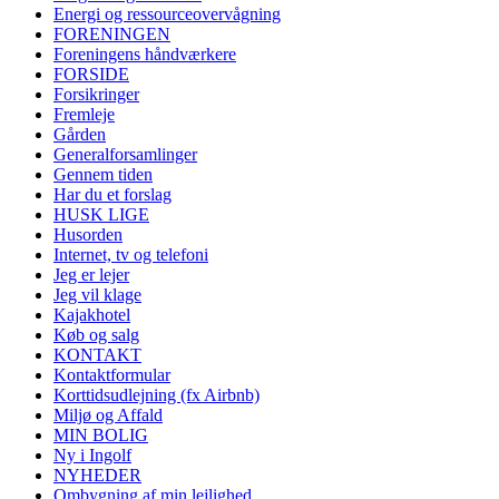
Energi og ressourceovervågning
FORENINGEN
Foreningens håndværkere
FORSIDE
Forsikringer
Fremleje
Gården
Generalforsamlinger
Gennem tiden
Har du et forslag
HUSK LIGE
Husorden
Internet, tv og telefoni
Jeg er lejer
Jeg vil klage
Kajakhotel
Køb og salg
KONTAKT
Kontaktformular
Korttidsudlejning (fx Airbnb)
Miljø og Affald
MIN BOLIG
Ny i Ingolf
NYHEDER
Ombygning af min lejlighed