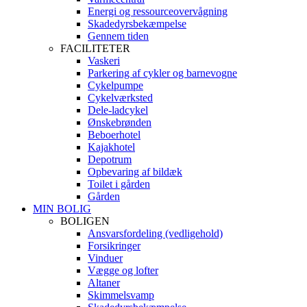
Energi og ressourceovervågning
Skadedyrsbekæmpelse
Gennem tiden
FACILITETER
Vaskeri
Parkering af cykler og barnevogne
Cykelpumpe
Cykelværksted
Dele-ladcykel
Ønskebrønden
Beboerhotel
Kajakhotel
Depotrum
Opbevaring af bildæk
Toilet i gården
Gården
MIN BOLIG
BOLIGEN
Ansvarsfordeling (vedligehold)
Forsikringer
Vinduer
Vægge og lofter
Altaner
Skimmelsvamp