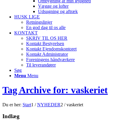
Ombygning af min lejlighed
Vægge og lofter
Udsugning og aftræk
HUSK LIGE
Retningslinjer
En god dag til os alle
KONTAKT
SKRIV TIL OS HER
Kontakt Bestyrelsen
Kontakt Ejendomskontoret
Kontakt Administrator
Foreningens håndværkere
Til leverandører
Søg
Menu
Menu
Tag Archive for: vaskeriet
Du er her:
Start
1
/
NYHEDER
2
/
vaskeriet
Indlæg