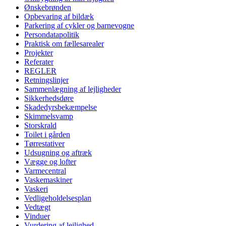
Ønskebrønden
Opbevaring af bildæk
Parkering af cykler og barnevogne
Persondatapolitik
Praktisk om fællesarealer
Projekter
Referater
REGLER
Retningslinjer
Sammenlægning af lejligheder
Sikkerhedsdøre
Skadedyrsbekæmpelse
Skimmelsvamp
Storskrald
Toilet i gården
Tørrestativer
Udsugning og aftræk
Vægge og lofter
Varmecentral
Vaskemaskiner
Vaskeri
Vedligeholdelsesplan
Vedtægt
Vinduer
Vurdering af lejlighed