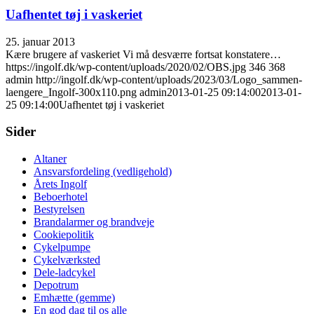
Uafhentet tøj i vaskeriet
25. januar 2013
Kære brugere af vaskeriet Vi må desværre fortsat konstatere…
https://ingolf.dk/wp-content/uploads/2020/02/OBS.jpg
346
368
admin
http://ingolf.dk/wp-content/uploads/2023/03/Logo_sammen-
laengere_Ingolf-300x110.png
admin
2013-01-25 09:14:00
2013-01-
25 09:14:00
Uafhentet tøj i vaskeriet
Sider
Altaner
Ansvarsfordeling (vedligehold)
Årets Ingolf
Beboerhotel
Bestyrelsen
Brandalarmer og brandveje
Cookiepolitik
Cykelpumpe
Cykelværksted
Dele-ladcykel
Depotrum
Emhætte (gemme)
En god dag til os alle