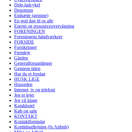
Dele-ladcykel
Depotrum
Emhætte (gemme)
En god dag til os alle
Energi og ressourceovervågning
FORENINGEN
Foreningens håndværkere
FORSIDE
Forsikringer
Fremleje
Gården
Generalforsamlinger
Gennem tiden
Har du et forslag
HUSK LIGE
Husorden
Internet, tv og telefoni
Jeg er lejer
Jeg vil klage
Kajakhotel
Køb og salg
KONTAKT
Kontaktformular
Korttidsudlejning (fx Airbnb)