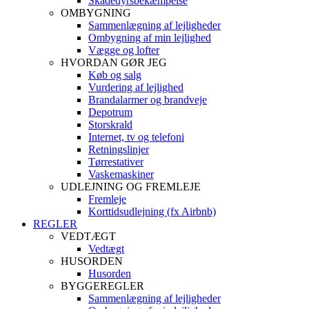
Skadedyrsbekæmpelse
OMBYGNING
Sammenlægning af lejligheder
Ombygning af min lejlighed
Vægge og lofter
HVORDAN GØR JEG
Køb og salg
Vurdering af lejlighed
Brandalarmer og brandveje
Depotrum
Storskrald
Internet, tv og telefoni
Retningslinjer
Tørrestativer
Vaskemaskiner
UDLEJNING OG FREMLEJE
Fremleje
Korttidsudlejning (fx Airbnb)
REGLER
VEDTÆGT
Vedtægt
HUSORDEN
Husorden
BYGGEREGLER
Sammenlægning af lejligheder