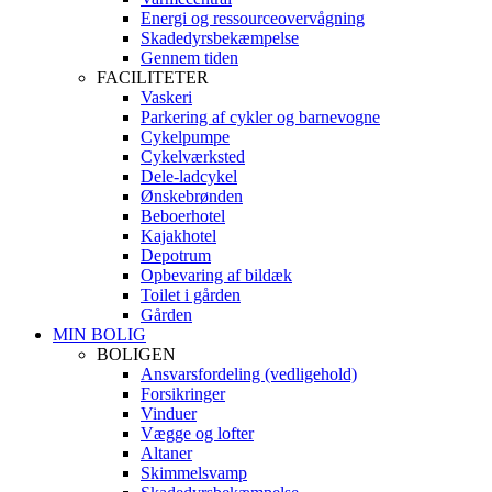
Energi og ressourceovervågning
Skadedyrsbekæmpelse
Gennem tiden
FACILITETER
Vaskeri
Parkering af cykler og barnevogne
Cykelpumpe
Cykelværksted
Dele-ladcykel
Ønskebrønden
Beboerhotel
Kajakhotel
Depotrum
Opbevaring af bildæk
Toilet i gården
Gården
MIN BOLIG
BOLIGEN
Ansvarsfordeling (vedligehold)
Forsikringer
Vinduer
Vægge og lofter
Altaner
Skimmelsvamp