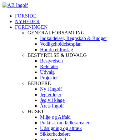
FORSIDE
NYHEDER
FORENINGEN
GENERALFORSAMLING
Indkaldelser, Regnskab & Budget
Vedligeholdelsesplan
Har du et forslag
BESTYRELSE & UDVALG
Bestyrelsen
Referater
Udvalg
Projekter
BEBOERE
Ny i Ingolf
Jeg er lejer
Jeg vil klage
Årets Ingolf
HUSET
Miljø og Affald
Praktisk om fællesarealer
Udsugning og aftræk
Sikkerhedsdøre
Varmecentral