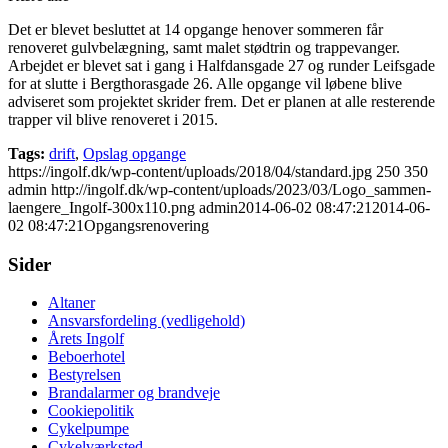
Det er blevet besluttet at 14 opgange henover sommeren får
renoveret gulvbelægning, samt malet stødtrin og trappevanger.
Arbejdet er blevet sat i gang i Halfdansgade 27 og runder Leifsgade
for at slutte i Bergthorasgade 26. Alle opgange vil løbene blive
adviseret som projektet skrider frem. Det er planen at alle resterende
trapper vil blive renoveret i 2015.
Tags:
drift
,
Opslag opgange
https://ingolf.dk/wp-content/uploads/2018/04/standard.jpg
250
350
admin
http://ingolf.dk/wp-content/uploads/2023/03/Logo_sammen-
laengere_Ingolf-300x110.png
admin
2014-06-02 08:47:21
2014-06-
02 08:47:21
Opgangsrenovering
Sider
Altaner
Ansvarsfordeling (vedligehold)
Årets Ingolf
Beboerhotel
Bestyrelsen
Brandalarmer og brandveje
Cookiepolitik
Cykelpumpe
Cykelværksted