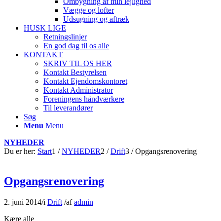
Ombygning af min lejlighed
Vægge og lofter
Udsugning og aftræk
HUSK LIGE
Retningslinjer
En god dag til os alle
KONTAKT
SKRIV TIL OS HER
Kontakt Bestyrelsen
Kontakt Ejendomskontoret
Kontakt Administrator
Foreningens håndværkere
Til leverandører
Søg
Menu
Menu
NYHEDER
Du er her:
Start
1
/
NYHEDER
2
/
Drift
3
/
Opgangsrenovering
Opgangsrenovering
2. juni 2014
/
i
Drift
/
af
admin
Kære alle