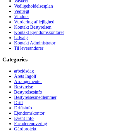
Vaskeri
Vedligeholdelsesplan
Vedtægt
Vinduer
Vurdering af lejlighed
Kontakt Bestyrelsen
Kontakt Ejendomskontoret
Udvalg
Kontakt Administrator
Til leverandører
Categories
arbejdsdag
Årets Ingolf
Arrangementer
Bestyrelse
Bestyrelsesinfo
Bestyrelsesmedlemmer
Drift
Driftsinfo
Ejendomskontor
Event-info
Facaderenovering
Gårdprojekt