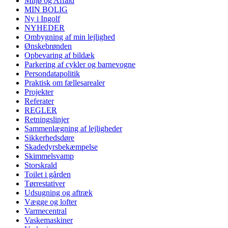
Miljø og Affald
MIN BOLIG
Ny i Ingolf
NYHEDER
Ombygning af min lejlighed
Ønskebrønden
Opbevaring af bildæk
Parkering af cykler og barnevogne
Persondatapolitik
Praktisk om fællesarealer
Projekter
Referater
REGLER
Retningslinjer
Sammenlægning af lejligheder
Sikkerhedsdøre
Skadedyrsbekæmpelse
Skimmelsvamp
Storskrald
Toilet i gården
Tørrestativer
Udsugning og aftræk
Vægge og lofter
Varmecentral
Vaskemaskiner