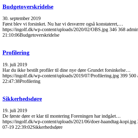
Budgetoverskridelse
30. september 2019
Først blev vi forsinket. Nu har vi desværre også konstateret,…
https://ingolf.dk/wp-content/uploads/2020/02/OBS.jpg
346
368
admi
21:10:06
Budgetoverskridelse
Profilering
19. juli 2019
Har du ikke bestilt profiler til dine nye døre Grundet forsinkelse…
https://ingolf.dk/wp-content/uploads/2019/07/Profilering.jpg
399
500
22:47:38
Profilering
Sikkerhedsdøre
19. juli 2019
De første døre er klar til montering Foreningen har indgået…
https://ingolf.dk/wp-content/uploads/2021/06/doer-haandtag-kopi.jpg
07-19 22:39:02
Sikkerhedsdøre