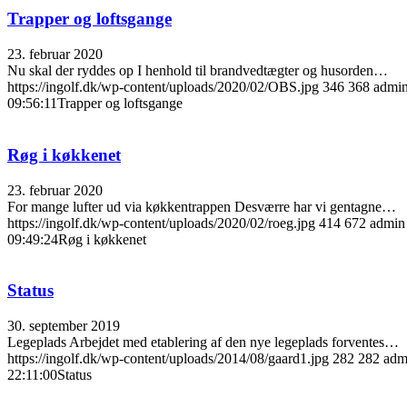
Trapper og loftsgange
23. februar 2020
Nu skal der ryddes op I henhold til brandvedtægter og husorden…
https://ingolf.dk/wp-content/uploads/2020/02/OBS.jpg
346
368
admi
09:56:11
Trapper og loftsgange
Røg i køkkenet
23. februar 2020
For mange lufter ud via køkkentrappen Desværre har vi gentagne…
https://ingolf.dk/wp-content/uploads/2020/02/roeg.jpg
414
672
admin
09:49:24
Røg i køkkenet
Status
30. september 2019
Legeplads Arbejdet med etablering af den nye legeplads forventes…
https://ingolf.dk/wp-content/uploads/2014/08/gaard1.jpg
282
282
adm
22:11:00
Status