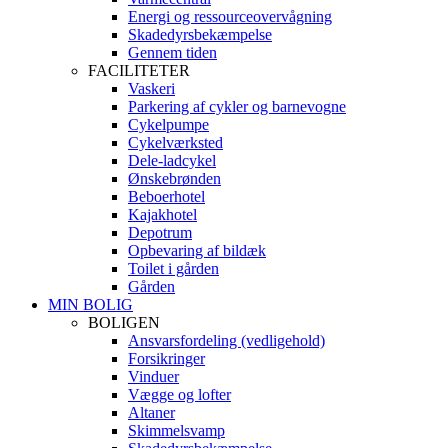
Energi og ressourceovervågning
Skadedyrsbekæmpelse
Gennem tiden
FACILITETER
Vaskeri
Parkering af cykler og barnevogne
Cykelpumpe
Cykelværksted
Dele-ladcykel
Ønskebrønden
Beboerhotel
Kajakhotel
Depotrum
Opbevaring af bildæk
Toilet i gården
Gården
MIN BOLIG
BOLIGEN
Ansvarsfordeling (vedligehold)
Forsikringer
Vinduer
Vægge og lofter
Altaner
Skimmelsvamp