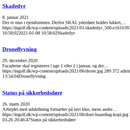
Skadedyr
8. januar 2021
Der er mus i ejendommen. Derfor SKAL yderdøre holdes lukket,…
https://ingolf.dk/wp-content/uploads/2021/01/skadedyr_500-e16163
10:58:02
2021-01-08 10:58:02
Skadedyr
Droneflyvning
29. december 2020
Facaderne skal registreres i uge 1 eller 2 i januar, og der…
https://ingolf.dk/wp-content/uploads/2021/06/drone.jpg
289
372
admi
13:34:04
Droneflyvning
Status på sikkerhedsdøre
26. marts 2020
Arbejdet med udskiftning fortsætter på lavt blus, mens andre…
https://ingolf.dk/wp-content/uploads/2021/06/doer-haandtag-kopi.jpg
03-26 20:46:47
Status på sikkerhedsdøre