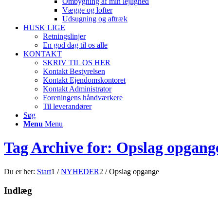
Ombygning af min lejlighed
Vægge og lofter
Udsugning og aftræk
HUSK LIGE
Retningslinjer
En god dag til os alle
KONTAKT
SKRIV TIL OS HER
Kontakt Bestyrelsen
Kontakt Ejendomskontoret
Kontakt Administrator
Foreningens håndværkere
Til leverandører
Søg
Menu
Menu
Tag Archive for: Opslag opgang
Du er her:
Start
1
/
NYHEDER
2
/
Opslag opgange
Indlæg