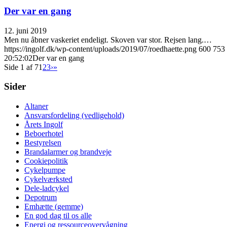
Der var en gang
12. juni 2019
Men nu åbner vaskeriet endeligt. Skoven var stor. Rejsen lang.…
https://ingolf.dk/wp-content/uploads/2019/07/roedhaette.png
600
753
20:52:02
Der var en gang
Side 1 af 7
1
2
3
›
»
Sider
Altaner
Ansvarsfordeling (vedligehold)
Årets Ingolf
Beboerhotel
Bestyrelsen
Brandalarmer og brandveje
Cookiepolitik
Cykelpumpe
Cykelværksted
Dele-ladcykel
Depotrum
Emhætte (gemme)
En god dag til os alle
Energi og ressourceovervågning