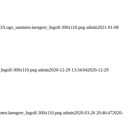
3/03/Logo_sammen-laengere_Ingolf-300x110.png
admin
2021-01-08
_Ingolf-300x110.png
admin
2020-12-29 13:34:04
2020-12-29
mmen-laengere_Ingolf-300x110.png
admin
2020-03-26 20:46:47
2020-