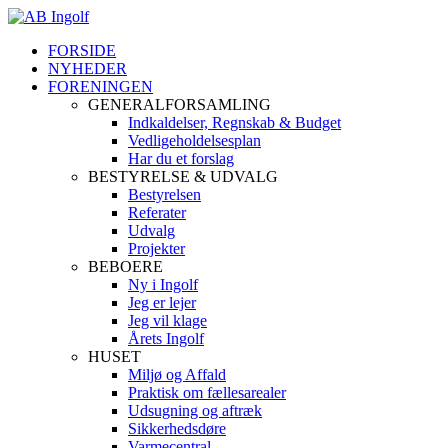
FORSIDE
NYHEDER
FORENINGEN
GENERALFORSAMLING
Indkaldelser, Regnskab & Budget
Vedligeholdelsesplan
Har du et forslag
BESTYRELSE & UDVALG
Bestyrelsen
Referater
Udvalg
Projekter
BEBOERE
Ny i Ingolf
Jeg er lejer
Jeg vil klage
Årets Ingolf
HUSET
Miljø og Affald
Praktisk om fællesarealer
Udsugning og aftræk
Sikkerhedsdøre
Varmecentral