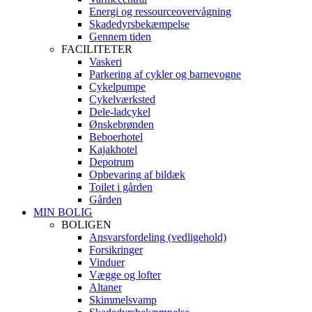
Energi og ressourceovervågning
Skadedyrsbekæmpelse
Gennem tiden
FACILITETER
Vaskeri
Parkering af cykler og barnevogne
Cykelpumpe
Cykelværksted
Dele-ladcykel
Ønskebrønden
Beboerhotel
Kajakhotel
Depotrum
Opbevaring af bildæk
Toilet i gården
Gården
MIN BOLIG
BOLIGEN
Ansvarsfordeling (vedligehold)
Forsikringer
Vinduer
Vægge og lofter
Altaner
Skimmelsvamp