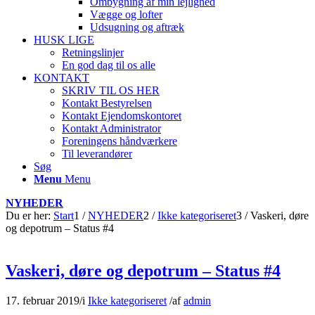
Ombygning af min lejlighed
Vægge og lofter
Udsugning og aftræk
HUSK LIGE
Retningslinjer
En god dag til os alle
KONTAKT
SKRIV TIL OS HER
Kontakt Bestyrelsen
Kontakt Ejendomskontoret
Kontakt Administrator
Foreningens håndværkere
Til leverandører
Søg
Menu
Menu
NYHEDER
Du er her:
Start
1
/
NYHEDER
2
/
Ikke kategoriseret
3
/
Vaskeri, døre
og depotrum – Status #4
Vaskeri, døre og depotrum – Status #4
17. februar 2019
/
i
Ikke kategoriseret
/
af
admin