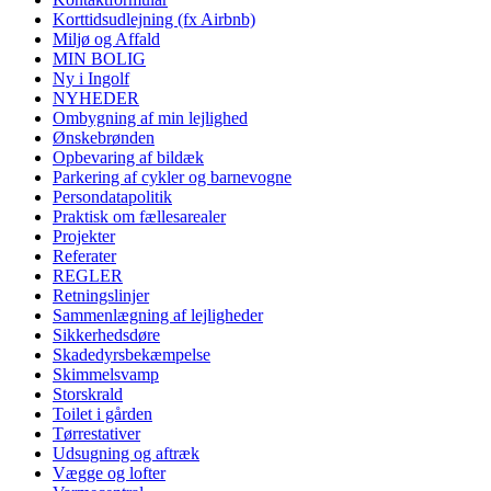
Korttidsudlejning (fx Airbnb)
Miljø og Affald
MIN BOLIG
Ny i Ingolf
NYHEDER
Ombygning af min lejlighed
Ønskebrønden
Opbevaring af bildæk
Parkering af cykler og barnevogne
Persondatapolitik
Praktisk om fællesarealer
Projekter
Referater
REGLER
Retningslinjer
Sammenlægning af lejligheder
Sikkerhedsdøre
Skadedyrsbekæmpelse
Skimmelsvamp
Storskrald
Toilet i gården
Tørrestativer
Udsugning og aftræk
Vægge og lofter