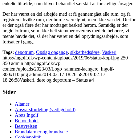
enkelte tilfælde, som bliver behandlet særskilt af forskellige årsager.
Der har været en del arbejde med at få gennemgået alle rum, og få
registreret hvilke rum, der burde være tømt, men ikke var det. Derfor
er der også flere der har modtaget besked herom. Samtidig er der
nogle loftrum, som ikke helt stemmer overens med de beboere, vi
mente havde det, så der har været en del oprydningsarbejde, som
fortsat er i gang.
Tags:
depotrum
,
Opslag opgange
,
sikkerhedsdøre
,
Vaskeri
https://ingolf.dk/wp-content/uploads/2019/06/status-kopi.jpg
250
350
admin
http://ingolf.dk/wp-
content/uploads/2023/03/Logo_sammen-laengere_Ingolf-
300x110.png
admin
2019-02-17 18:26:58
2019-02-17
18:26:58
Vaskeri, døre og depotrum – Status #4
Sider
Altaner
Ansvarsfordeling (vedligehold)
Årets Ingolf
Beboerhotel
Bestyrelsen
Brandalarmer og brandveje
Cookiepolitik