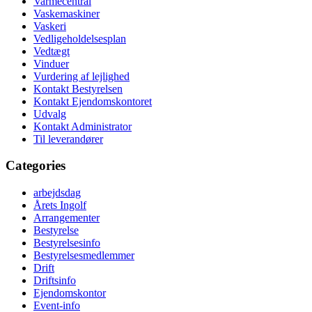
Varmecentral
Vaskemaskiner
Vaskeri
Vedligeholdelsesplan
Vedtægt
Vinduer
Vurdering af lejlighed
Kontakt Bestyrelsen
Kontakt Ejendomskontoret
Udvalg
Kontakt Administrator
Til leverandører
Categories
arbejdsdag
Årets Ingolf
Arrangementer
Bestyrelse
Bestyrelsesinfo
Bestyrelsesmedlemmer
Drift
Driftsinfo
Ejendomskontor
Event-info