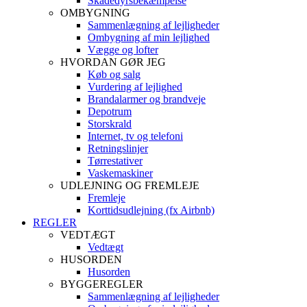
Skadedyrsbekæmpelse
OMBYGNING
Sammenlægning af lejligheder
Ombygning af min lejlighed
Vægge og lofter
HVORDAN GØR JEG
Køb og salg
Vurdering af lejlighed
Brandalarmer og brandveje
Depotrum
Storskrald
Internet, tv og telefoni
Retningslinjer
Tørrestativer
Vaskemaskiner
UDLEJNING OG FREMLEJE
Fremleje
Korttidsudlejning (fx Airbnb)
REGLER
VEDTÆGT
Vedtægt
HUSORDEN
Husorden
BYGGEREGLER
Sammenlægning af lejligheder