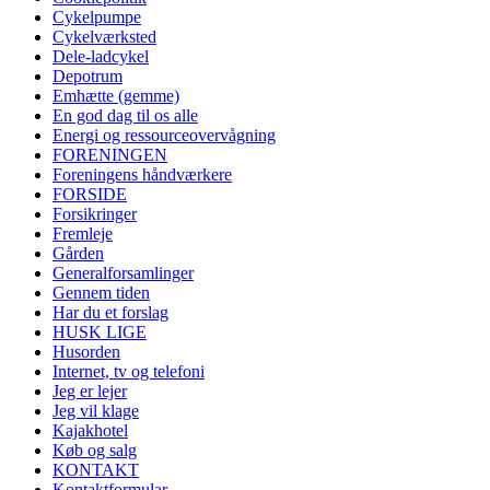
Cykelpumpe
Cykelværksted
Dele-ladcykel
Depotrum
Emhætte (gemme)
En god dag til os alle
Energi og ressourceovervågning
FORENINGEN
Foreningens håndværkere
FORSIDE
Forsikringer
Fremleje
Gården
Generalforsamlinger
Gennem tiden
Har du et forslag
HUSK LIGE
Husorden
Internet, tv og telefoni
Jeg er lejer
Jeg vil klage
Kajakhotel
Køb og salg
KONTAKT
Kontaktformular