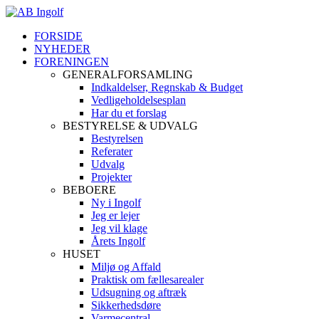
FORSIDE
NYHEDER
FORENINGEN
GENERALFORSAMLING
Indkaldelser, Regnskab & Budget
Vedligeholdelsesplan
Har du et forslag
BESTYRELSE & UDVALG
Bestyrelsen
Referater
Udvalg
Projekter
BEBOERE
Ny i Ingolf
Jeg er lejer
Jeg vil klage
Årets Ingolf
HUSET
Miljø og Affald
Praktisk om fællesarealer
Udsugning og aftræk
Sikkerhedsdøre
Varmecentral