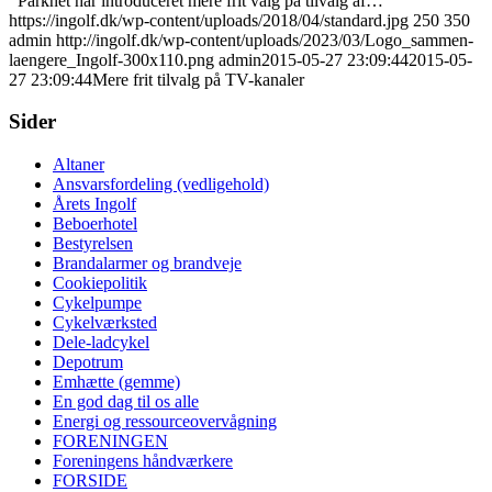
Parknet har introduceret mere frit valg på tilvalg af…
https://ingolf.dk/wp-content/uploads/2018/04/standard.jpg
250
350
admin
http://ingolf.dk/wp-content/uploads/2023/03/Logo_sammen-
laengere_Ingolf-300x110.png
admin
2015-05-27 23:09:44
2015-05-
27 23:09:44
Mere frit tilvalg på TV-kanaler
Sider
Altaner
Ansvarsfordeling (vedligehold)
Årets Ingolf
Beboerhotel
Bestyrelsen
Brandalarmer og brandveje
Cookiepolitik
Cykelpumpe
Cykelværksted
Dele-ladcykel
Depotrum
Emhætte (gemme)
En god dag til os alle
Energi og ressourceovervågning
FORENINGEN
Foreningens håndværkere
FORSIDE