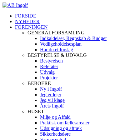
FORSIDE
NYHEDER
FORENINGEN
GENERALFORSAMLING
Indkaldelser, Regnskab & Budget
Vedligeholdelsesplan
Har du et forslag
BESTYRELSE & UDVALG
Bestyrelsen
Referater
Udvalg
Projekter
BEBOERE
Ny i Ingolf
Jeg er lejer
Jeg vil klage
Årets Ingolf
HUSET
Miljø og Affald
Praktisk om fællesarealer
Udsugning og aftræk
Sikkerhedsdøre
Varmecentral