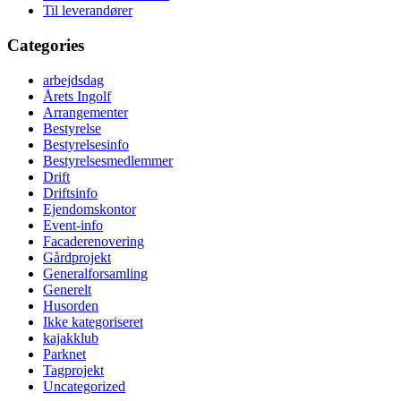
Til leverandører
Categories
arbejdsdag
Årets Ingolf
Arrangementer
Bestyrelse
Bestyrelsesinfo
Bestyrelsesmedlemmer
Drift
Driftsinfo
Ejendomskontor
Event-info
Facaderenovering
Gårdprojekt
Generalforsamling
Generelt
Husorden
Ikke kategoriseret
kajakklub
Parknet
Tagprojekt
Uncategorized