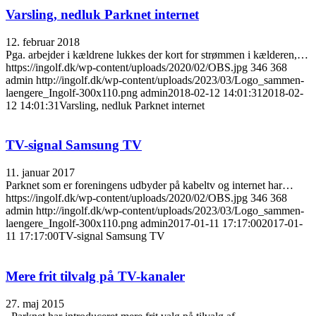
Varsling, nedluk Parknet internet
12. februar 2018
Pga. arbejder i kældrene lukkes der kort for strømmen i kælderen,…
https://ingolf.dk/wp-content/uploads/2020/02/OBS.jpg
346
368
admin
http://ingolf.dk/wp-content/uploads/2023/03/Logo_sammen-
laengere_Ingolf-300x110.png
admin
2018-02-12 14:01:31
2018-02-
12 14:01:31
Varsling, nedluk Parknet internet
TV-signal Samsung TV
11. januar 2017
Parknet som er foreningens udbyder på kabeltv og internet har…
https://ingolf.dk/wp-content/uploads/2020/02/OBS.jpg
346
368
admin
http://ingolf.dk/wp-content/uploads/2023/03/Logo_sammen-
laengere_Ingolf-300x110.png
admin
2017-01-11 17:17:00
2017-01-
11 17:17:00
TV-signal Samsung TV
Mere frit tilvalg på TV-kanaler
27. maj 2015