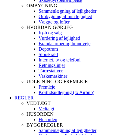
Skadedyrsbekæmpelse
OMBYGNING
Sammenlægning af lejligheder
Ombygning af min lejlighed
Vægge og lofter
HVORDAN GØR JEG
Køb og salg
Vurdering af lejlighed
Brandalarmer og brandveje
Depotrum
Storskrald
Internet, tv og telefoni
Retningslinjer
Tørrestativer
Vaskemaskiner
UDLEJNING OG FREMLEJE
Fremleje
Korttidsudlejning (fx Airbnb)
REGLER
VEDTÆGT
Vedtægt
HUSORDEN
Husorden
BYGGEREGLER
Sammenlægning af lejligheder