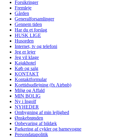
Forsikringer
Fremleje
Gården
Generalforsamlinger
Gennem tiden
Har du et forslag
HUSK LIGE
Husorden
Internet, tv og telefoni
Jeg er lejer
Jeg vil klage
Kajakhotel
Køb og salg
KONTAKT
Kontaktformular
Korttidsudlejning (fx Airbnb)
Miljø og Affald
MIN BOLIG
Ny i Ingolf
NYHEDER
Ombygning af min lejlighed
Ønskebrønden
Opbevaring af bildæk
Parkering af cykler og barnevogne
Persondatapolitik