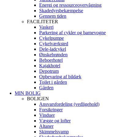
Energi og ressourceovervågning
Skadedyrsbekæmpelse
Gennem tiden
FACILITETER
Vaskeri
Parkering af cykler og barnevogne
Cykelpumpe
Cykelværksted
Dele-ladcykel
Ønskebrønden
Beboerhotel
Kajakhotel
Depotrum
Opbevaring af bildæk
Toilet i gården
Gården
MIN BOLIG
BOLIGEN
Ansvarsfordeling (vedligehold)
Forsikringer
Vinduer
Vægge og lofter
Altaner
Skimmelsvamp