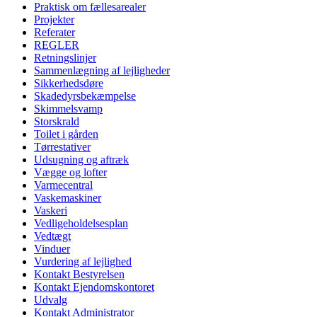
Praktisk om fællesarealer
Projekter
Referater
REGLER
Retningslinjer
Sammenlægning af lejligheder
Sikkerhedsdøre
Skadedyrsbekæmpelse
Skimmelsvamp
Storskrald
Toilet i gården
Tørrestativer
Udsugning og aftræk
Vægge og lofter
Varmecentral
Vaskemaskiner
Vaskeri
Vedligeholdelsesplan
Vedtægt
Vinduer
Vurdering af lejlighed
Kontakt Bestyrelsen
Kontakt Ejendomskontoret
Udvalg
Kontakt Administrator