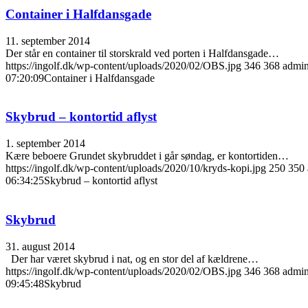
Container i Halfdansgade
11. september 2014
Der står en container til storskrald ved porten i Halfdansgade…
https://ingolf.dk/wp-content/uploads/2020/02/OBS.jpg
346
368
admi
07:20:09
Container i Halfdansgade
Skybrud – kontortid aflyst
1. september 2014
Kære beboere Grundet skybruddet i går søndag, er kontortiden…
https://ingolf.dk/wp-content/uploads/2020/10/kryds-kopi.jpg
250
350
06:34:25
Skybrud – kontortid aflyst
Skybrud
31. august 2014
Der har været skybrud i nat, og en stor del af kældrene…
https://ingolf.dk/wp-content/uploads/2020/02/OBS.jpg
346
368
admi
09:45:48
Skybrud