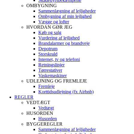
Skadedyrsbekæmpelse
OMBYGNING
Sammenlægning af lejligheder
Ombygning af min lejlighed
Vægge og lofter
HVORDAN GØR JEG
Køb og salg
Vurdering af lejlighed
Brandalarmer og brandveje
Depotrum
Storskrald
Internet, tv og telefoni
Retningslinjer
Tørrestativer
Vaskemaskiner
UDLEJNING OG FREMLEJE
Fremleje
Korttidsudlejning (fx Airbnb)
REGLER
VEDTÆGT
Vedtægt
HUSORDEN
Husorden
BYGGEREGLER
Sammenlægning af lejligheder