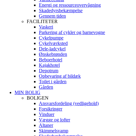
Energi og ressourceovervågning
Skadedyrsbekæmpelse
Gennem tiden
FACILITETER
Vaskeri
Parkering af cykler og barnevogne
Cykelpumpe
Cykelværksted
Dele-ladcykel
Ønskebrønden
Beboerhotel
Kajakhotel
Depotrum
Opbevaring af bildæk
Toilet i gården
Gården
MIN BOLIG
BOLIGEN
Ansvarsfordeling (vedligehold)
Forsikringer
Vinduer
Vægge og lofter
Altaner
Skimmelsvamp