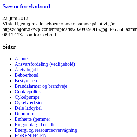
Sæson for skybrud
22. juni 2012
Vi skal igen gøre alle beboere opmærksomme på, at vi går…
https://ingolf.dk/wp-content/uploads/2020/02/OBS.jpg
346
368
admi
08:17:17
Sæson for skybrud
Sider
Altaner
Ansvarsfordeling (vedligehold)
Årets Ingolf
Beboerhotel
Bestyrelsen
Brandalarmer og brandveje
Cookiepolitik
Cykelpumpe
Cykelværksted
Dele-ladcykel
Depotrum
Emhætte (gemme)
En god dag til os alle
Energi og ressourceovervågning
FORENINGEN