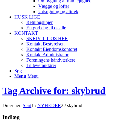
Ombygning af min lejlighed
Vægge og lofter
Udsugning og aftræk
HUSK LIGE
Retningslinjer
En god dag til os alle
KONTAKT
SKRIV TIL OS HER
Kontakt Bestyrelsen
Kontakt Ejendomskontoret
Kontakt Administrator
Foreningens håndværkere
Til leverandører
Søg
Menu
Menu
Tag Archive for: skybrud
Du er her:
Start
1
/
NYHEDER
2
/
skybrud
Indlæg