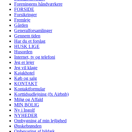
Foreningens håndværkere
FORSIDE
Forsikringer
Fremleje
Gården
Generalforsamlinger
Gennem tiden
Har du et forslag
HUSK LIGE
Husorden
Internet, tv og telefoni
Jeg er lejer
Jeg vil klage
Kajakhotel
Køb og salg
KONTAKT
Kontaktformular
Korttidsudlejning (fx Airbnb)
Miljø og Affald
MIN BOLIG
Ny i Ingolf
NYHEDER
Ombygning af min lejlighed
Ønskebrønden
Opbevaring af bildæk