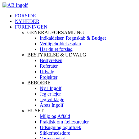
FORSIDE
NYHEDER
FORENINGEN
GENERALFORSAMLING
Indkaldelser, Regnskab & Budget
Vedligeholdelsesplan
Har du et forslag
BESTYRELSE & UDVALG
Bestyrelsen
Referater
Udvalg
Projekter
BEBOERE
Ny i Ingolf
Jeg er lejer
Jeg vil klage
Årets Ingolf
HUSET
Miljø og Affald
Praktisk om fællesarealer
Udsugning og aftræk
Sikkerhedsdøre
Varmecentral