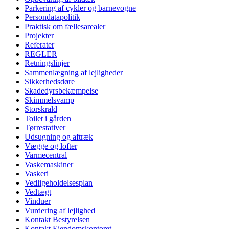
Parkering af cykler og barnevogne
Persondatapolitik
Praktisk om fællesarealer
Projekter
Referater
REGLER
Retningslinjer
Sammenlægning af lejligheder
Sikkerhedsdøre
Skadedyrsbekæmpelse
Skimmelsvamp
Storskrald
Toilet i gården
Tørrestativer
Udsugning og aftræk
Vægge og lofter
Varmecentral
Vaskemaskiner
Vaskeri
Vedligeholdelsesplan
Vedtægt
Vinduer
Vurdering af lejlighed
Kontakt Bestyrelsen
Kontakt Ejendomskontoret